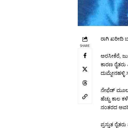
ರಾಗಿ ಖರೀದಿ 
SHARE
ಅರಸೀಕೆರೆ, ಜ
ಕಾರಣ ರೈತರು ತೀ
ದುಮ್ಮೇನಹಳ್ಳಿ ಸ
ನೇಫೆಡ್ ಮೂಲಕ 
ಹೆಚ್ಚು ಕಾಲ ಕ
ನಂತರದ ಅವಧಿ
ಪ್ರಸ್ತುತ ರೈತರು