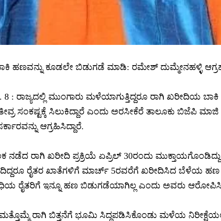
ಬಾಕಿ ಹಣವನ್ನು ಕೂಡಲೇ ಬಿಡುಗಡೆ ಮಾಡಿ: ರಮೇಶ್ ದುಮ್ಮೇನಹಳ್ಳಿ ಆಗ್ರ
ು. 8 : ರಾಜ್ಯದಲ್ಲಿ ಮುಂಗಾರು ಮಳೆಯಾಗುತ್ತಿದ್ದರೂ ರಾಗಿ ಖರೀದಿಯ 
ವ್ರ ಸಂಕಷ್ಟಕ್ಕೆ ಸಿಲುಕಿದ್ದಾರೆ ಎಂದು ಅರಸೀಕೆರೆ ತಾಲೂಕು ಬಿಜೆಪಿ ಮಾಜಿ
ರ್ಕಾರವನ್ನು ಆಗ್ರಹಿಸಿದ್ದಾರೆ.
ನಡೆದ ರಾಗಿ ಖರೀದಿ ಪ್ರಕ್ರಿಯೆ ಏಪ್ರಿಲ್ 30ರಂದು ಮುಕ್ತಾಯಗೊಂಡಿದ್ದ
ಳೆದಿದ್ದರೂ ರೈತರ ಖಾತೆಗಳಿಗೆ ಮಾರ್ಚ್ 5ರವರೆಗೆ ಖರೀದಿಸಿದ ಬೆಳೆಯ ಹ
ಯ ರೈತರಿಗೆ ಇನ್ನೂ ಹಣ ಬಿಡುಗಡೆಯಾಗಿಲ್ಲ ಎಂದು ಅವರು ಆರೋಪಿಸ
 ಮತ್ತೊಮ್ಮೆ ರಾಗಿ ಬಿತ್ತನೆಗೆ ಭೂಮಿ ಸಿದ್ಧಪಡಿಸಿಕೊಂಡು ಮಳೆಯ ನಿರೀಕ್ಷೆಯಲ್ಲಿದ್