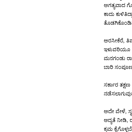
ಅಗತ್ಯವಾದ ಗೊ
ಕಾದು ಕುಳಿತಿದ
ತೊಡಗಿಕೊಂಡಿ
ಅರಸೀಕೆರೆ, ತ
ಇಳುವರಿಯೂ ಕುಸ
ಮನಗಂಡು ರಾಗ
ಬಾರಿ ಸಂಪೂರ
ಸರ್ಕಾರ ತಕ್ಷಣ
ನಡೆಸಲಾಗುವುದ
ಅದೇ ವೇಳೆ, ಸ
ಆದ್ಯತೆ ನೀಡಿ,
ಕ್ರಮ ಕೈಗೊಳ್ಳ