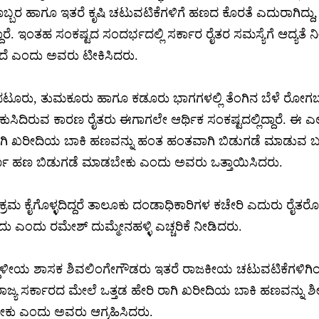
ಬ್ಬರ ಹಾಗೂ ಇತರೆ ಕೃಷಿ ಚಟುವಟಿಕೆಗಳಿಗೆ ಹಣದ ಕೊರತೆ ಎದುರಾಗಿದ್ದು
್ದಾರೆ. ಇಂತಹ ಸಂಕಷ್ಟದ ಸಂದರ್ಭದಲ್ಲಿ ಸರ್ಕಾರ ರೈತರ ಸಮಸ್ಯೆಗೆ ಆದ್ಯತೆ
ದೆ ಎಂದು ಅವರು ಟೀಕಿಸಿದರು.
ಿಪಟೂರು, ತುಮಕೂರು ಹಾಗೂ ಕಡೂರು ಭಾಗಗಳಲ್ಲಿ ತೆಂಗಿನ ಬೆಳೆ ರೋಗಬಾಧೆ
ಿದಿರುವ ಕಾರಣ ರೈತರು ಈಗಾಗಲೇ ಆರ್ಥಿಕ ಸಂಕಷ್ಟದಲ್ಲಿದ್ದಾರೆ. ಈ ಎಲ್ಲ 
ಿ ಖರೀದಿಯ ಬಾಕಿ ಹಣವನ್ನು ಹಂತ ಹಂತವಾಗಿ ಬಿಡುಗಡೆ ಮಾಡುವ ಬದಲ
್ಣ ಹಣ ಬಿಡುಗಡೆ ಮಾಡಬೇಕು ಎಂದು ಅವರು ಒತ್ತಾಯಿಸಿದರು.
 ಕ್ರಮ ಕೈಗೊಳ್ಳದಿದ್ದರೆ ತಾಲೂಕು ದಂಡಾಧಿಕಾರಿಗಳ ಕಚೇರಿ ಎದುರು ರೈತರೊಂ
ು ಎಂದು ರಮೇಶ್ ದುಮ್ಮೇನಹಳ್ಳಿ ಎಚ್ಚರಿಕೆ ನೀಡಿದರು.
್ಥಳೀಯ ಶಾಸಕ ಶಿವಲಿಂಗೇಗೌಡರು ಇತರೆ ರಾಜಕೀಯ ಚಟುವಟಿಕೆಗಳಿಗಿಂತ ರ
 ರಾಜ್ಯ ಸರ್ಕಾರದ ಮೇಲೆ ಒತ್ತಡ ಹೇರಿ ರಾಗಿ ಖರೀದಿಯ ಬಾಕಿ ಹಣವನ್ನು ಶ
ಬೇಕು ಎಂದು ಅವರು ಆಗ್ರಹಿಸಿದರು.