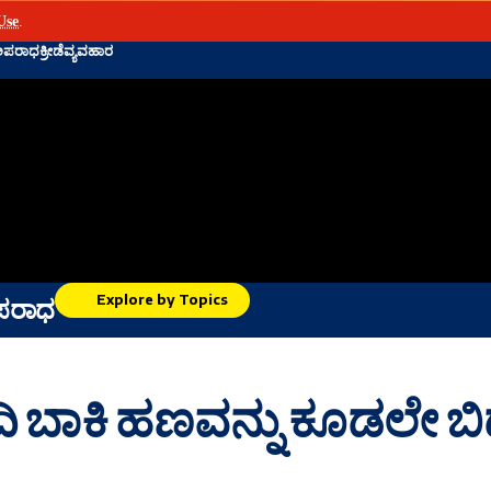
Use
.
ಅಪರಾಧ
ಕ್ರೀಡೆ
ವ್ಯವಹಾರ
Explore by Topics
ಪರಾಧ
ದಿ ಬಾಕಿ ಹಣವನ್ನು ಕೂಡಲೇ ಬ