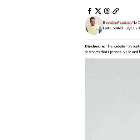
By
ಉಮೇಶ್ ಬಾಣಾವರ
No 
Last updated: July 8, 2
Disclosure:
This website may conta
or services that I personally use and