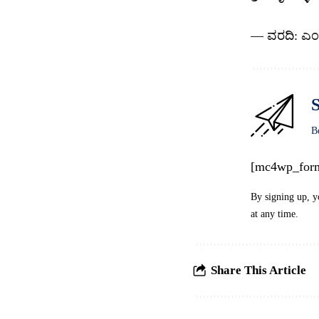
— ವರದಿ: ಎಂ.
S
B
[mc4wp_for
By signing up, y
at any time.
Share This Article