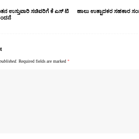
ನ ಉಸ್ತುವಾರಿ ಸಚಿವರಿಗೆ ಕೆ ಎಸ್ ಟಿ
ಹಾಲು ಉತ್ಪಾದಕರ ಸಹಕಾರ ಸಂಘಕ್
ಂದನೆ
t
published.
Required fields are marked
*