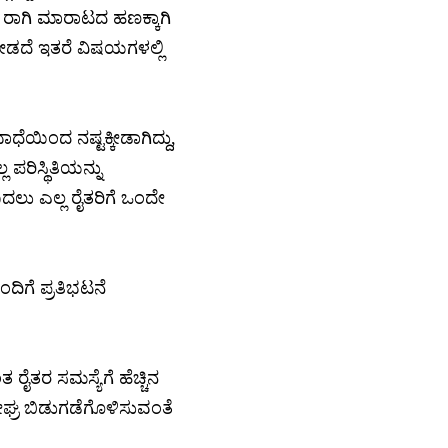
, ರಾಗಿ ಮಾರಾಟದ ಹಣಕ್ಕಾಗಿ
 ನೀಡದೆ ಇತರೆ ವಿಷಯಗಳಲ್ಲಿ
ಯಿಂದ ನಷ್ಟಕ್ಕೀಡಾಗಿದ್ದು,
ಪರಿಸ್ಥಿತಿಯನ್ನು
ು ಎಲ್ಲ ರೈತರಿಗೆ ಒಂದೇ
ದಿಗೆ ಪ್ರತಿಭಟನೆ
ೈತರ ಸಮಸ್ಯೆಗೆ ಹೆಚ್ಚಿನ
ೀಘ್ರ ಬಿಡುಗಡೆಗೊಳಿಸುವಂತೆ