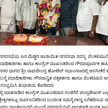
ನಗರಸಭೆಯ ಜನ ಮೆಚ್ಚಿದ ಚುನಾಯಿತ ನಗರಸಭಾ ಸದಸ್ಯ ವೆಂಕಟಮುನಿ ರ
ಪದಾಧಿಕಾರಿಗಳು ಹಾಗೂ ಕಾಂಗ್ರೆಸ್ ಮುಖಂಡರಿಂದ ಗೌರವಪೂರ್ವಕ ಹುಟ್
ಗರ ಭಾಗದ ಶ್ರೀ ರಾಘವೇಂದ್ರ ಹೋಟೆಲ್ ಸಭಾಂಗಣದಲ್ಲಿ ಅರಸೀಕೆರೆ ಕಾ
ಂಸ್ಥೆ ಪದಾಧಿಕಾರಿಗಳು ಗೌರವಾನ್ವಿತ ಪತ್ರಕರ್ತರು ಹಾಗೂ ವೆಂಕಟಮನಿ
 ಸಂಭ್ರಮಿಸಿ ಶುಭಾಶಯ ಕೋರಿದರು
ಿ ಮಾತನಾಡಿದ ಕಾಂಗ್ರೆಸ್ ಮುಖಂಡರಾದ ಗಂಜಿಗೆರೆ ಚಂದ್ರಶೇಖರ್ ಎಲ್ಲರೊ
ಕ್ಷೇತ್ರಗಳಲ್ಲೂ ಸಾರ್ವಜನಿಕರಿಂದ ಬಂದಂತ ಸಮಸ್ಯೆಗಳನ್ನ ಬಗೆಹರಿಸುವ
 ಇವರು ರಾಜಕೀಯದಲ್ಲಿ ಮುಂದೆ ನಗರಸಭೆಯಲ್ಲಿ ಅಧ್ಯಕ್ಷರಾಗಿ ಉನ್ನತ ಸ್