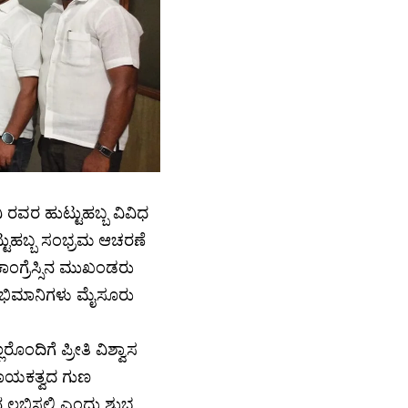
ವರ ಹುಟ್ಟುಹಬ್ಬ ವಿವಿಧ
ಟುಹಬ್ಬ ಸಂಭ್ರಮ ಆಚರಣೆ
ಂಗ್ರೆಸ್ಸಿನ ಮುಖಂಡರು
 ಅಭಿಮಾನಿಗಳು ಮೈಸೂರು
ಂದಿಗೆ ಪ್ರೀತಿ ವಿಶ್ವಾಸ
 ನಾಯಕತ್ವದ ಗುಣ
ಥಾನ ಲಭಿಸಲಿ ಎಂದು ಶುಭ