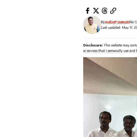
By
ಉಮೇಶ್ ಬಾಣಾವರ
No 
Last updated: May 11, 2
Disclosure:
This website may conta
or services that I personally use and