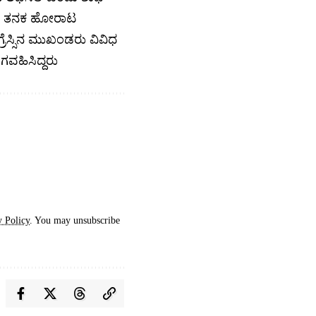
ಗುವ ತನಕ ಹೋರಾಟ
ೆಸ್ಸಿನ ಮುಖಂಡರು ವಿವಿಧ
ವಹಿಸಿದ್ದರು
y Policy
. You may unsubscribe