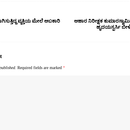
ಿಸುತ್ತಿದ್ದ ವ್ಯಕ್ತಿಯ ಮೇಲೆ ಅಬಕಾರಿ
ಆಹಾರ ನಿರೀಕ್ಷಕ ಕುಮಾರಸ್ವಾಮಿಗ
ಹೃದಯಸ್ಪರ್ಸಿ ಬೀ
t
published.
Required fields are marked
*