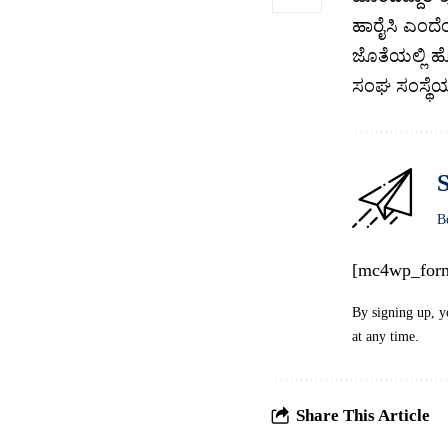
ಹಾರೈಸಿ ಎಂದೆ
ಜೊತೆಯಲ್ಲಿ ಹ
ಸಂಘ ಸಂಸ್ಥೆಯ
S
B
[mc4wp_for
By signing up, y
at any time.
Share This Article