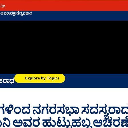
Use
.
d
ಅಪರಾಧ
ಕ್ರೀಡೆ
ವ್ಯವಹಾರ
Explore by Topics
ಪರಾಧ
ಗಳಿಂದ ನಗರಸಭಾ ಸದಸ್ಯರಾ
ಿ ಅವರ ಹುಟ್ಟುಹಬ್ಬ ಆಚರಣ