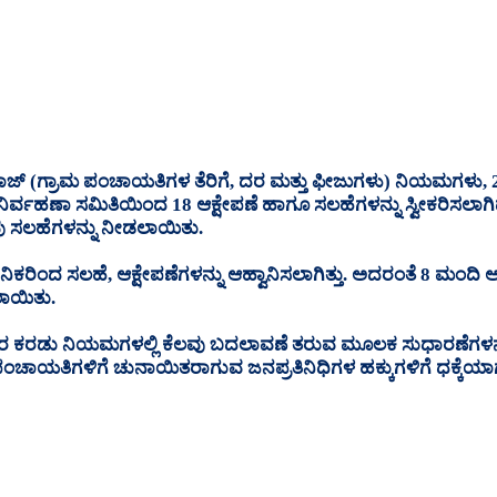
 ರಾಜ್‌ (ಗ್ರಾಮ ಪಂಚಾಯತಿಗಳ ತೆರಿಗೆ, ದರ ಮತ್ತು ಫೀಜುಗಳು) ನಿಯಮಗಳು
ಯನಿರ್ವಹಣಾ ಸಮಿತಿಯಿಂದ 18 ಆಕ್ಷೇಪಣೆ ಹಾಗೂ ಸಲಹೆಗಳನ್ನು ಸ್ವೀಕರಿಸಲಾಗಿ
ವು ಸಲಹೆಗಳನ್ನು ನೀಡಲಾಯಿತು.
ಂದ ಸಲಹೆ, ಆಕ್ಷೇಪಣೆಗಳನ್ನು ಆಹ್ವಾನಿಸಲಾಗಿತ್ತು. ಅದರಂತೆ 8 ಮಂದಿ ಅಕ್ಷೇ
ಲಾಯಿತು.
 ಕರಡು ನಿಯಮಗಳಲ್ಲಿ ಕೆಲವು ಬದಲಾವಣೆ ತರುವ ಮೂಲಕ ಸುಧಾರಣೆಗಳನ್ನು
ಪಂಚಾಯತಿಗಳಿಗೆ ಚುನಾಯಿತರಾಗುವ ಜನಪ್ರತಿನಿಧಿಗಳ ಹಕ್ಕುಗಳಿಗೆ ಧಕ್ಕ