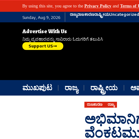
By using this site, you agree to the
Privacy Policy
and
Terms of 
ರಾಜ್ಯ
ರಾಜಕಾರಣ
ರಾಷ್ಟ್ರೀಯ
Uncategorize
Sunday, Aug 9, 2026
Advertise With Us
ನಿಮ್ಮ ವ್ಯವಹಾರವನ್ನು ಸಾವಿರಾರು ಓದುಗರಿಗೆ ತಲುಪಿಸಿ
Support US
ಮುಖಪುಟ
ರಾಜ್ಯ
ರಾಷ್ಟ್ರೀಯ
ಅ
ರಾಜಕಾರಣ
ರಾಜ್ಯ
ಅಭಿಮಾನಿ
ವೆಂಕಟಮುನ