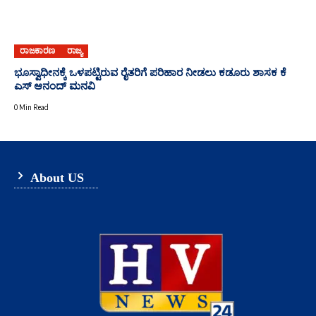
ರಾಜಕಾರಣ
ರಾಜ್ಯ
ಭೂಸ್ವಾಧೀನಕ್ಕೆ ಒಳಪಟ್ಟಿರುವ ರೈತರಿಗೆ ಪರಿಹಾರ ನೀಡಲು ಕಡೂರು ಶಾಸಕ ಕೆ
ಎಸ್ ಆನಂದ್ ಮನವಿ
0 Min Read
About US