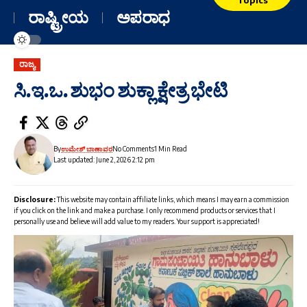
ರಾಷ್ಟ್ರೀಯ
ಅಪರಾಧ
ರಾಜ್ಯ
ಸಿ.ಇ.ಒ. ಶುಭಂ ಶುಕ್ಲಾ ಕ್ಷೇತ್ರ ಭೇಟಿ
By
ಉಮೇಶ್ ಬಾಣಾವರ
No Comments
1 Min Read
Last updated: June 2, 2026 2:12 pm
Disclosure:
This website may contain affiliate links, which means I may earn a commission
if you click on the link and make a purchase. I only recommend products or services that I
personally use and believe will add value to my readers. Your support is appreciated!