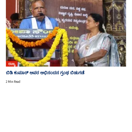
ರಾಜ್ಯ
ಬಿಡಿ ಕುಮಾರ್ ಅವರ ಅಭಿನಂದನ ಗ್ರಂಥ ಬಿಡುಗಡೆ
2 Min Read