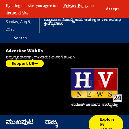
By using this site, you agree to the
Privacy Policy
and
Accept
Terms of Use
.
ರಾಜ್ಯ
ರಾಜಕಾರಣ
ರಾಷ್ಟ್ರೀಯ
Uncategorized
ಅಪರಾಧ
Sunday, Aug 9,
ಕ್ರೀಡೆ
ವ್ಯವಹಾರ
2026
Search
Advertise With Us
ನಿಮ್ಮ ವ್ಯವಹಾರವನ್ನು ಸಾವಿರಾರು ಓದುಗರಿಗೆ ತಲುಪಿಸಿ
Support US
Explore
ಮುಖಪುಟ
ರಾಜ್ಯ
by
Topics