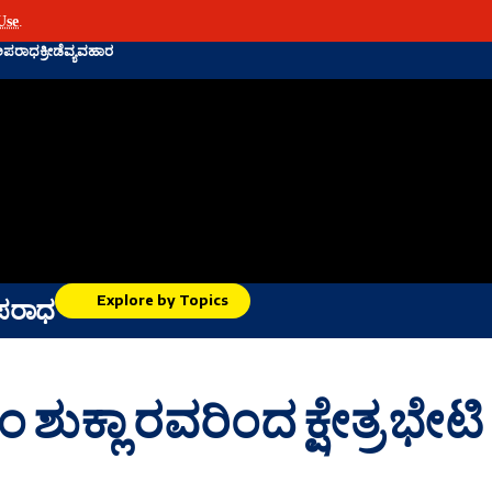
Use
.
ಅಪರಾಧ
ಕ್ರೀಡೆ
ವ್ಯವಹಾರ
Explore by Topics
ಪರಾಧ
ಶುಕ್ಲಾ ರವರಿಂದ ಕ್ಷೇತ್ರ ಭೇಟಿ