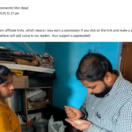
Comments
1 Min Read
2026 12:27 pm
in affiliate links, which means I may earn a commission if you click on the link and make a
 believe will add value to my readers. Your support is appreciated!