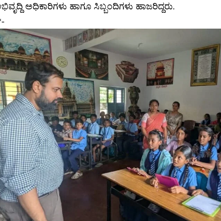
ವೃದ್ದಿ ಅಧಿಕಾರಿಗಳು ಹಾಗೂ ಸಿಬ್ಬಂದಿಗಳು ಹಾಜರಿದ್ದರು.
*-