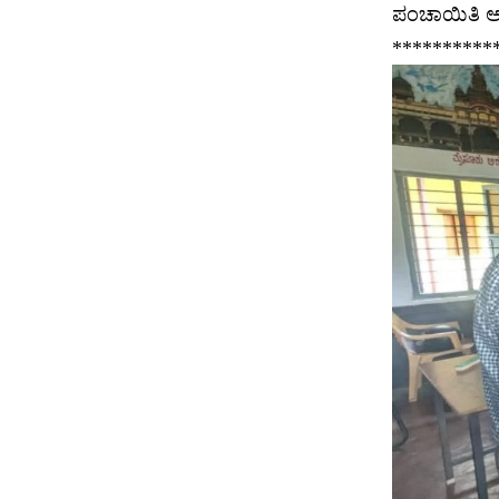
ಪಂಚಾಯಿತಿ ಅಭಿ
**********