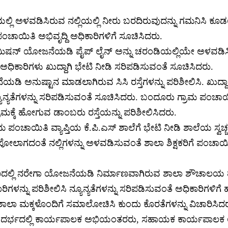
ಲಿ ಅಳವಡಿಸಿರುವ ನಲ್ಲಿಯಲ್ಲಿ ನೀರು ಬರದಿರುವುದನ್ನು ಗಮನಿಸಿ ಕೂಡ
ಚಾಯಿತಿ ಅಭಿವೃದ್ದಿ ಅಧಿಕಾರಿಗಳಿಗೆ ಸೂಚಿಸಿದರು.
ಿಷನ್ ಯೋಜನೆಯಡಿ ಪೈಪ್ ಲೈನ್ ಅನ್ನು ಚರಂಡಿಯಲ್ಲಿಯೇ ಅಳವಡಿಸಿರು
ಧಿಕಾರಿಗಳು ಖುದ್ದಾಗಿ ಭೇಟಿ ನೀಡಿ ಸರಿಪಡಿಸುವಂತೆ ಸೂಚಿಸಿದರು.
ಿ ಅನುಷ್ಟಾನ ಮಾಡಲಾಗಿರುವ ಸಿಸಿ ರಸ್ತೆಗಳನ್ನು ಪರಿಶೀಲಿಸಿ. ಖುದ್ದಾ
ಯೂನ್ಯತೆಗಳನ್ನು ಸರಿಪಡಿಸುವಂತೆ ಸೂಚಿಸಿದರು. ಬಂದೂರು ಗ್ರಾಮ ಪಂಚಾಯಿತಿ
್ರಾಮಕ್ಕೆ ಹೋಗುವ ಡಾಂಬರು ರಸ್ತೆಯನ್ನು ಪರಿಶೀಲಿಸಿದರು.
 ಪಂಚಾಯಿತಿ ವ್ಯಾಪ್ತಿಯ ಕೆ.ಪಿ.ಎಸ್ ಶಾಲೆಗೆ ಭೇಟಿ ನೀಡಿ ಶಾಲೆಯ ಸ್ವಚ
ಲಾಗದಂತೆ ನಲ್ಲಿಗಳನ್ನು ಅಳವಡಿಸುವಂತೆ ಶಾಲಾ ಶಿಕ್ಷಕರಿಗೆ ಪಂಚಾಯಿತಿ
ಲ್ಲಿ ನರೇಗಾ ಯೋಜನೆಯಡಿ ನಿರ್ಮಾಣವಾಗಿರುವ ಶಾಲಾ ಶೌಚಾಲಯ 
ಗಳನ್ನು ಪರಿಶೀಲಿಸಿ ನ್ಯೂನ್ಯತೆಗಳನ್ನು ಸರಿಪಡಿಸುವಂತೆ ಅಧಿಕಾರಿಗಳಿಗೆ ಹ
ಶಾಲಾ ಮಕ್ಕಳೊಂದಿಗೆ ಸಮಾಲೋಚಿಸಿ ಕುಂದು ಕೊರತೆಗಳನ್ನು ವಿಚಾರಿಸಿದರ
ಟಿ ಸಂದರ್ಭದಲ್ಲಿ ಕಾರ್ಯಪಾಲಕ ಅಭಿಯಂತರರು, ಸಹಾಯಕ ಕಾರ್ಯಪಾಲಕ