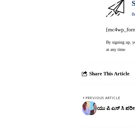
S
B
[mc4wp_for
By signing up, y
at any time.
Share This Article
PREVIOUS ARTICLE
ಯು ಪಿ ಎಸ್ ಸಿ ಪರೀಕ