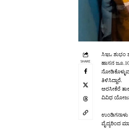
ಸಿಇಒ ಶುಭಂ ಶುಕ
SHARE
ಹಾಸನ ಜೂ.10 ಸ
ನೋಡಿಕೊಳ್ಳುವಂ
ತಿಳಿಸಿದ್ದಾರೆ.
ಅರಸೀಕೆರೆ ತಾ
ವಿವಿಧ ಯೋಜನೆ
ಉಂಡಿಗನಾಳು ಗ್
ವೈದ್ಯರಿಂದ ಮಾ