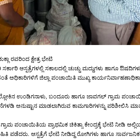
್ಲಾ ರವರಿಂದ ಕ್ಷೇತ್ರ ಭೇಟಿ
ರ್ಕಾರಿ ಆಸ್ಪತ್ರೆಗಳಲ್ಲಿ ಸಕಾಲದಲ್ಲಿ ಚುಚ್ಚು ಮದ್ದುಗಳು ಹಾಗೂ ಔಷದಿಗಳ
ತೆ ಅಧಿಕಾರಿಗಳಿಗೆ ಜಿಲ್ಲಾ ಪಂಚಾಯಿತಿ ಮುಖ್ಯ ಕಾರ್ಯನಿರ್ವಾಹಣಾಧಿಕಾರ
ಲ್ಲೋಕಿನ ಉಂಡಿಗನಾಳು, ಬಂದೂರು ಹಾಗೂ ಜಾವಗಲ್ ಗ್ರಾಮ ಪಂಚಾಯಿತ
ಗಳಡಿ ಅನುಷ್ಟಾನ ಮಾಡಲಾಗಿರುವ ಕಾಮಗಾರಿಗಳನ್ನು ಪರಿಶೀಲಿಸಿ ಮಾ
ರಾಮ ಪಂಚಾಯಿತಿಯ ಪ್ರಾಥಮಿಕ ಚಿಕಿತ್ಸಾ ಕೇಂದ್ರಕ್ಕೆ ಭೇಟಿ ನೀಡಿ ಅಲ್ಲಿಯ ವ
ಹಿತಿ ಪಡೆದರು. ಆಸ್ಪತ್ರೆಗೆ ಭೇಟಿ ನೀಡಿದ್ದ ರೋಗಿಗಳು ಹಾಗೂ ಸಾರ್ವಜನಿ