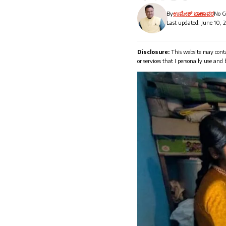
By
ಉಮೇಶ್ ಬಾಣಾವರ
No 
Last updated: June 10, 
Disclosure:
This website may conta
or services that I personally use and