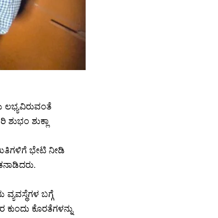
ು ಲಭ್ಯವಿರುವಂತೆ
ಿ ಶುಭಂ ಶುಕ್ಲಾ
ಿಗಳಿಗೆ ಭೇಟಿ ನೀಡಿ
ತನಾಡಿದರು.
್ಯವಸ್ಥೆಗಳ ಬಗ್ಗೆ
ಕರ ಕುಂದು ಕೊರತೆಗಳನ್ನು