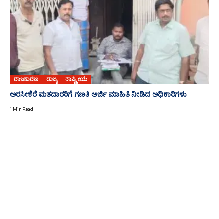
ರಾಜಕಾರಣ
ರಾಜ್ಯ
ರಾಷ್ಟ್ರೀಯ
ಅರಸೀಕೆರೆ ಮತದಾರರಿಗೆ ಗಣತಿ ಅರ್ಜಿ ಮಾಹಿತಿ ನೀಡಿದ ಅಧಿಕಾರಿಗಳು
1 Min Read