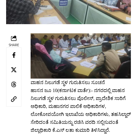
SHARE
ವಾಹನ ನಿಲುಗಡೆ ಸ್ಥಳ ಗುರುತಿಸಲು ಸೂಚನೆ
ಹಾಸನ ಜೂ 10(ಕರ್ನಾಟಕ ವಾರ್ತೆ):- ನಗರದಲ್ಲಿ ವಾಹನ
ನಿಲುಗಡೆ ಸ್ಥಳ ಗುರುತಿಸಲು ಪೊಲೀಸ್, ಪ್ರಾದೇಶಿಕ ಸಾರಿಗೆ
ಅಧಿಕಾರಿ, ಮಹಾನಗರ ಪಾಲಿಕೆ ಅಧಿಕಾರಿಗಳ,
ಲೋಕೋಪಯೋಗಿ ಇಲಾಖೆಯ ಅಧಿಕಾರಿಗಳು, ತಹಸಿಲ್ದಾರ್
ಸೇರಿದಂತೆ ಸಮಿತಿಯನ್ನು ರಚಿಸಿ ವರದಿ ಸಲ್ಲಿಸುವಂತೆ
ಜಿಲ್ಲಾಧಿಕಾರಿ ಕೆ.ಎಸ್ ಲತಾ ಕುಮಾರಿ ತಿಳಿಸಿದ್ದಾರೆ.