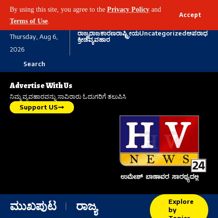
By using this site, you agree to the
Privacy Policy
and
Accept
Terms of Use
.
ರಾಜ್ಯ
ರಾಜಕಾರಣ
ರಾಷ್ಟ್ರೀಯ
Uncategorized
ಅಪರಾಧ
Thursday, Aug 6,
ಕ್ರೀಡೆ
ವ್ಯವಹಾರ
2026
Search
Advertise With Us
ನಿಮ್ಮ ವ್ಯವಹಾರವನ್ನು ಸಾವಿರಾರು ಓದುಗರಿಗೆ ತಲುಪಿಸಿ
Support US
Explore
ಮುಖಪುಟ
ರಾಜ್ಯ
by
Topics