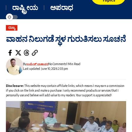
ರಾಷ್ಟ್ರೀಯ
ಅಪರಾಧ
ರಾಜ್ಯ
ವಾಹನ ನಿಲುಗಡೆ ಸ್ಥಳ ಗುರುತಿಸಲು ಸೂಚನೆ
By
ಉಮೇಶ್ ಬಾಣಾವರ
No Comments
1 Min Read
Last updated: June 10, 2026 2:03 pm
Disclosure:
This website may contain affiliate links, which means I may earn a commission
if you click on the link and make a purchase. I only recommend products or services that I
personally use and believe will add value to my readers. Your support is appreciated!