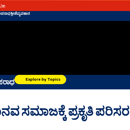
Use
.
ಅಪರಾಧ
ಕ್ರೀಡೆ
ವ್ಯವಹಾರ
Explore by Topics
ಪರಾಧ
 ಸಮಾಜಕ್ಕೆ ಪ್ರಕೃತಿ ಪರಿಸರ ನ