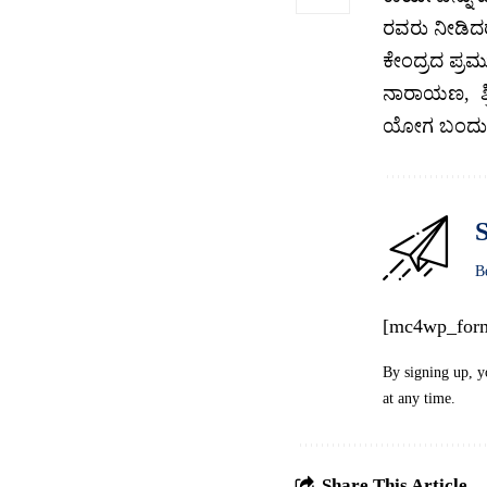
ರವರು ನೀಡಿದ
ಕೇಂದ್ರದ ಪ್ರಮ
ನಾರಾಯಣ, ಶ್ರ
ಯೋಗ ಬಂದುಗಳು
S
B
[mc4wp_for
By signing up, y
at any time.
Share This Article