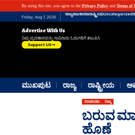
By using this site, you agree to the
Privacy Policy
and
Terms of 
ರಾಜ್ಯ
ರಾಜಕಾರಣ
ರಾಷ್ಟ್ರೀಯ
Uncategorized
Friday, Aug 7, 2026
Advertise With Us
ನಿಮ್ಮ ವ್ಯವಹಾರವನ್ನು ಸಾವಿರಾರು ಓದುಗರಿಗೆ ತಲುಪಿಸಿ
Support US
ಮುಖಪುಟ
ರಾಜ್ಯ
ರಾಷ್ಟ್ರೀಯ
ಅ
ರಾಜಕಾರಣ
ರಾಜ್ಯ
ಬರುವ ಮಾನವ
ಹೊಣೆ