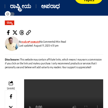
ರಾಷ್ಟ್ರೀಯ
ಅಪರಾಧ
ರಾಜ್ಯ
By
ಉಮೇಶ್ ಬಾಣಾವರ
No Comments
0 Min Read
Last updated: August 11, 2025 4:51 pm
Disclosure:
This website may contain affiliate links, which means I may earn a commission
if you click on the link and make a purchase. I only recommend products or services that I
personally use and believe will add value to my readers. Your support is appreciated!
SHARE