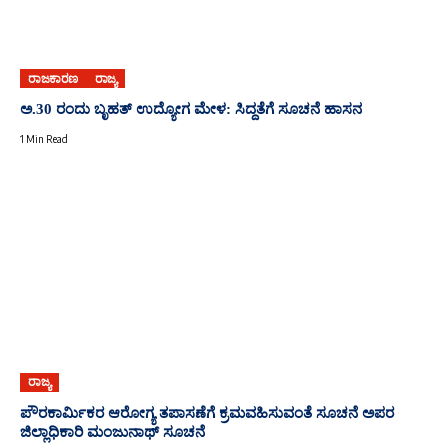
ರಾಜಕಾರಣ
ರಾಜ್ಯ
ಅ.30 ರಂದು ಬೃಹತ್ ಉದ್ಯೋಗ ಮೇಳ: ಸಿದ್ದತೆಗೆ ಸೂಚನೆ ಹಾಸನ
1 Min Read
ರಾಜ್ಯ
ಪೌರಕಾರ್ಮಿಕರ ಆರೋಗ್ಯ ತಪಾಸಣೆಗೆ ಕ್ರಮವಹಿಸುವಂತೆ ಸೂಚನೆ ಅಪರ
ಜಿಲ್ಲಾಧಿಕಾರಿ ಮಂಜುನಾಥ್ ಸೂಚನೆ