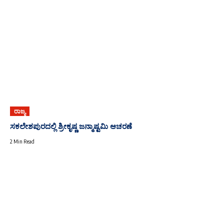
ರಾಜ್ಯ
ಸಕಲೇಶಪುರದಲ್ಲಿ ಶ್ರೀಕೃಷ್ಣ ಜನ್ಮಾಷ್ಟಮಿ ಆಚರಣೆ
2 Min Read