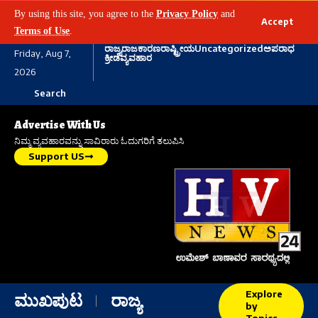
By using this site, you agree to the
Privacy Policy
and
Accept
Terms of Use
.
ರಾಜ್ಯ
ರಾಜಕಾರಣ
ರಾಷ್ಟ್ರೀಯ
Uncategorized
ಅಪರಾಧ
Friday, Aug 7,
ಕ್ರೀಡೆ
ವ್ಯವಹಾರ
2026
Search
Advertise With Us
ನಿಮ್ಮ ವ್ಯವಹಾರವನ್ನು ಸಾವಿರಾರು ಓದುಗರಿಗೆ ತಲುಪಿಸಿ
Support US
Explore
ಮುಖಪುಟ
ರಾಜ್ಯ
by
Topics