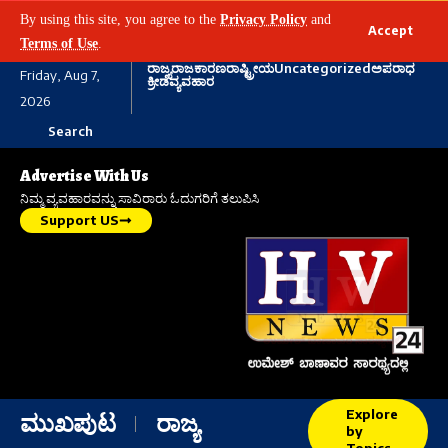
By using this site, you agree to the
Privacy Policy
and
Accept
Terms of Use
.
ರಾಜ್ಯ
ರಾಜಕಾರಣ
ರಾಷ್ಟ್ರೀಯ
Uncategorized
ಅಪರಾಧ
Friday, Aug 7,
ಕ್ರೀಡೆ
ವ್ಯವಹಾರ
2026
Search
Advertise With Us
ನಿಮ್ಮ ವ್ಯವಹಾರವನ್ನು ಸಾವಿರಾರು ಓದುಗರಿಗೆ ತಲುಪಿಸಿ
Support US
Explore
ಮುಖಪುಟ
ರಾಜ್ಯ
by
Topics