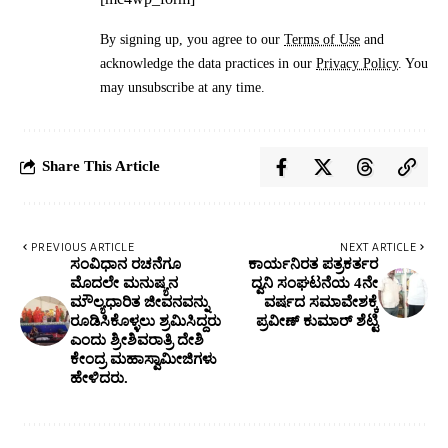
By signing up, you agree to our
Terms of Use
and
acknowledge the data practices in our
Privacy Policy
. You
may unsubscribe at any time.
Share This Article
PREVIOUS ARTICLE
NEXT ARTICLE
ಸಂವಿಧಾನ ರಚನೆಗೂ
ಕಾರ್ಯನಿರತ ಪತ್ರಕರ್ತರ
ಮೊದಲೇ ಮನುಷ್ಯನ
ದ್ವನಿ ಸಂಘಟನೆಯ 4ನೇ
ಮೌಲ್ಯಧಾರಿತ ಜೀವನವನ್ನು
ವರ್ಷದ ಸಮಾವೇಶಕ್ಕೆ
ರೂಡಿಸಿಕೊಳ್ಳಲು ಶ್ರಮಿಸಿದ್ದರು
ಪ್ರವೀಣ್ ಕುಮಾರ್ ಶೆಟ್ಟಿ
ಎಂದು ಶ್ರೀಶಿವರಾತ್ರಿ ದೇಶಿ
ಕೇಂದ್ರ ಮಹಾಸ್ವಾಮೀಜಿಗಳು
ಹೇಳಿದರು.