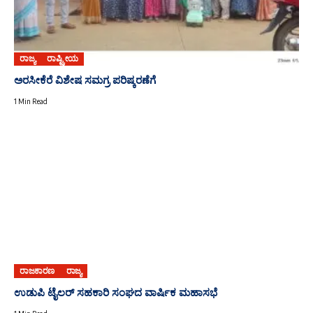
ರಾಜ್ಯ
ರಾಷ್ಟ್ರೀಯ
ಅರಸೀಕೆರೆ ವಿಶೇಷ ಸಮಗ್ರ ಪರಿಷ್ಕರಣೆಗೆ
1 Min Read
ರಾಜಕಾರಣ
ರಾಜ್ಯ
ಉಡುಪಿ ಟೈಲರ್ ಸಹಕಾರಿ ಸಂಘದ ವಾರ್ಷಿಕ ಮಹಾಸಭೆ