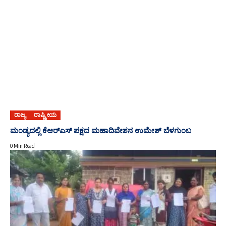
ರಾಜ್ಯ
ರಾಷ್ಟ್ರೀಯ
ಮಂಡ್ಯದಲ್ಲಿ ಕೆಆರ್‌ಎಸ್ ಪಕ್ಷದ ಮಹಾದಿವೇಶನ ಉಮೇಶ್ ಬೆಳಗುಂಬ
0 Min Read