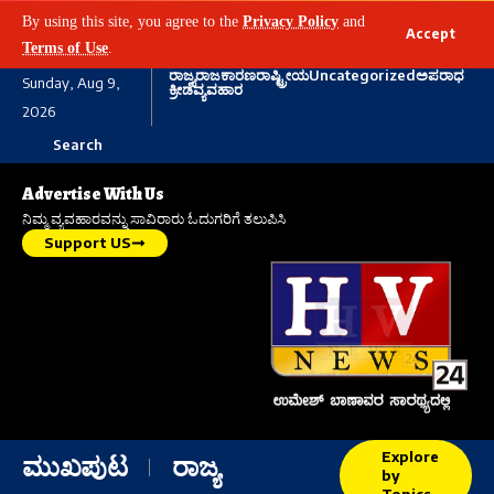
By using this site, you agree to the
Privacy Policy
and
Accept
Terms of Use
.
ರಾಜ್ಯ
ರಾಜಕಾರಣ
ರಾಷ್ಟ್ರೀಯ
Uncategorized
ಅಪರಾಧ
Sunday, Aug 9,
ಕ್ರೀಡೆ
ವ್ಯವಹಾರ
2026
Search
Advertise With Us
ನಿಮ್ಮ ವ್ಯವಹಾರವನ್ನು ಸಾವಿರಾರು ಓದುಗರಿಗೆ ತಲುಪಿಸಿ
Support US
Explore
ಮುಖಪುಟ
ರಾಜ್ಯ
by
Topics