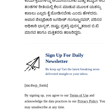
ಕಾರ್ಯಕ್ರಮಗಳನ್ನು ಆಯೋಜಿಸಬೇಕು ಮತ್ತು ತಮ್ಮದೇ ಆದ
ತಂಡಗಳ ರೀತಿಯಲ್ಲಿ ಕೆಲಸ ಮಾಡುವ ಮೂಲಕ ಯಶಸ್ಸು
ಕಾಣಲು ಎಲ್ಲರು ಕೈ ಜೋಡಿಸಬೇಕು ಎಂದು ಹೇಳಿದರು.
ಅಪಾರ ಜಿಲ್ಲಾಧಿಕಾರಿ ಜಗದೀಶ್ ಗಂಗಾಣ್ಣನವರ್, ಪರಿಸರ
ಅಧಿಕಾರಿ ಭಾಸ್ಕರ್, ರಾಷ್ಟç ಪ್ರಶಸ್ತಿ ಪುರಸ್ಕೃತರಾದ ಬಿ.ಟಿ
ಮಾನವ ಹಾಗೂ ಮತ್ತಿತರರು ಹಾಜರಿದ್ದರು.
Sign Up For Daily
Newsletter
Be keep up! Get the latest breaking news
delivered straight to your inbox.
[mc4wp_form]
By signing up, you agree to our
Terms of Use
and
acknowledge the data practices in our
Privacy Policy
. You
may unsubscribe at any time.