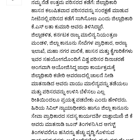
ನಮ್ಮ ನೆಡೆ ಉತ್ತಮ ಪರಿಸರದ ಕಡೆಗೆ: ಜಿಲ್ಲಾಧಿಕಾರಿ
ಹಾಸನ ಕಲುಷಿತವಾದ ಪರಿಸರವನ್ನು ಸಂರಕ್ಷಣೆ ಮಾಡುವ
ನೀಟಿನಲ್ಲಿ ಪರಿಸದ ಕಡೆಗೆ ಸಾಗಿಸೋಣ ಎಂದು ಜಿಲ್ಲಾಧಿಕಾರಿ
ಕೆ.ಎಸ್ ಲತಾ ಕುಮಾರಿ ಅವರು ತಿಳಿಸಿದ್ದಾರೆ.
ಜಿಲ್ಲಾಡಳಿತ, ಕರ್ನಟಕ ರಾಜ್ಯ ಮಾಲಿನ್ಯ ನಿಯಂತ್ರಣ
ಮಂಡಳಿ, ಜಿಲ್ಲಾ ಕಾನೂನು ಸೇವೆಗಳ ಪ್ರಾಧಿಕಾರ, ಅರಣ್ಯ
ಇಲಾಖೆ, ಮಹಾ ನಗರ ಪಾಲಿಕೆ, ಹಾಸನ ಮತ್ತು ಕೈಗಾರಿಕೆಗಳು
ಇವರ ಸಹಯೋಗದೊಂದಿಗೆ ವಿಶ್ವ ಪರಿಸರ ದಿನಾಚರಣೆ
ಅಂಗವಾಗಿ ಆಯೋಜಿಸಿದ್ದ ಜಾಥಾ ಕಾರ್ಯಕ್ರಮಕ್ಕೆ
ಜಿಲ್ಲಾಧಿಕಾರಿ ಕಚೇರಿ ಆವರಣದಲ್ಲಿ ಚಾಲನೆ ನೀಡಿ
ಮಾತನಾಡಿದ ಅವರು ವಾಯು ಮಾಲಿನ್ಯವನ್ನು ತಡೆಯಲು
ಮತ್ತು ಪರಿಸರವನ್ನು ಉಳಿಸಿ ಬೆಳೆಸಲು ಎಲ್ಲ
ರೀತಿಯಿಂದಲೂ ಪ್ರಯತ್ನ ಪಡಬೇಕು ಎಂದು ಹೇಳಿದರು.
ಹಿರಿಯ ಸಿವಿಲ್ ನ್ಯಾಯಾಧೀಶರು ಹಾಗೂ ಜಿಲ್ಲಾ ಕಾನೂನು
ಸೇವಾ ಪ್ರಾಧಿಕಾರದ ಸದಸ್ಯ ಕಾರ್ಯದರ್ಶಿ ದಾಕ್ಷಾಯಿಣಿ ಜಿ ಕೆ
ಅವರು ಮಾತನಾಡಿ ಜೂನ್ ತಿಂಗಳನಿAದ ಆಗಸ್ಟ್
ತಿಂಗಳವರೆಗೂ ಹಸಿರನ್ನು ಹೆಚ್ಚು ವೃದ್ಧಿ ಗೊಳಿಸುವ