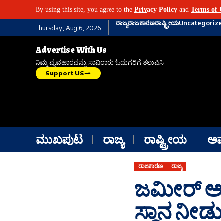
By using this site, you agree to the
Privacy Policy
and
Terms of 
ರಾಜ್ಯ
ರಾಜಕಾರಣ
ರಾಷ್ಟ್ರೀಯ
Uncategoriz
Thursday, Aug 6, 2026
Advertise With Us
ನಿಮ್ಮ ವ್ಯವಹಾರವನ್ನು ಸಾವಿರಾರು ಓದುಗರಿಗೆ ತಲುಪಿಸಿ
Support US
ಮುಖಪುಟ
ರಾಜ್ಯ
ರಾಷ್ಟ್ರೀಯ
ಅ
ರಾಜಕಾರಣ
ರಾಜ್ಯ
ಜಮೀರ್ ಅಹ
ಸ್ಥಾನ ನೀಡ