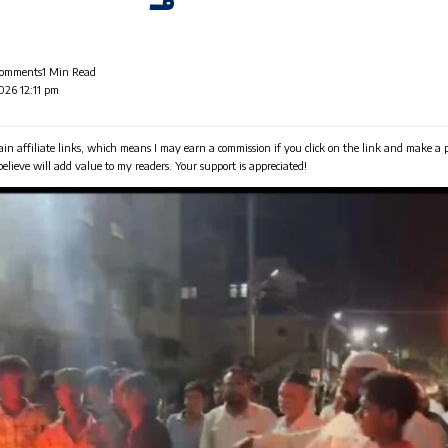
Comments
1 Min Read
2026 12:11 pm
in affiliate links, which means I may earn a commission if you click on the link and make a
 believe will add value to my readers. Your support is appreciated!