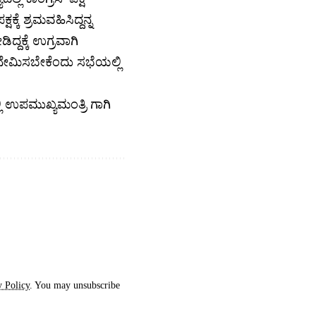
ಕೆ ಶ್ರಮವಹಿಸಿದ್ದನ್ನ
್ದಕ್ಕೆ ಉಗ್ರವಾಗಿ
ನೇಮಿಸಬೇಕೆಂದು ಸಭೆಯಲ್ಲಿ
ಉಪಮುಖ್ಯಮಂತ್ರಿ ಗಾಗಿ
y Policy
. You may unsubscribe