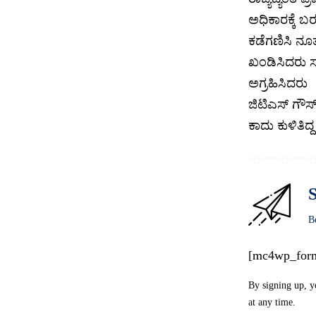
ಅಧಿಕಾರಕ್ಕೆ ಬ
ಕಡೆಗಣಿಸಿ ನೂತ
ಖಂಡಿಸಿದರು ಸ
ಅಗ್ರಹಿಸಿದರು
ಜಿಟಿಎಸ್ ಗೌ
ಕಾದು ಕುಳಿತಿದ
S
B
[mc4wp_for
By signing up, y
at any time.