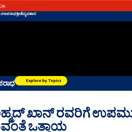
Use
.
ed
ಅಪರಾಧ
ಕ್ರೀಡೆ
ವ್ಯವಹಾರ
Explore by Topics
ಪರಾಧ
್ಮದ್ ಖಾನ್ ರವರಿಗೆ ಉಪಮುಖ
ುವಂತೆ ಒತ್ತಾಯ