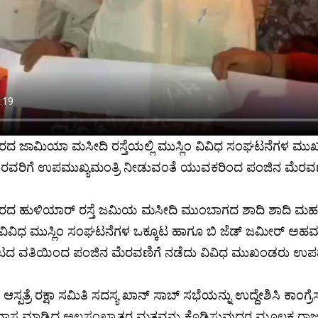
ರದ ಜಾಮಿಯಾ ಮಸೀದಿ ರಸ್ತೆಯಲ್ಲಿ ಮುಸ್ಲಿಂ ವಿವಿಧ ಸಂಘಟನೆಗಳ ಮು
 ರವರಿಗೆ ಉಪಮುಖ್ಯಮಂತ್ರಿ ನೀಡುವಂತೆ ಯುವಕರಿಂದ ಪಂಜಿನ ಮೆರವಣ
ಗರದ ಹುಳಿಯಾರ್ ರಸ್ತೆ ಜಮಿಯ ಮಸೀದಿ ಮುಂಬಾಗದ ಶಾದಿ ಶಾದಿ ಮ
ವಿವಿಧ ಮುಸ್ಲಿಂ ಸಂಘಟನೆಗಳ ಒಕ್ಕೂಟ ಹಾಗೂ ಬಿ ಜೆಡ್ ಜಮೀರ್ ಅಹ
ದ ವತಿಯಿಂದ ಪಂಜಿನ ಮೆರವಣಿಗೆ ನಡೆದು ವಿವಿಧ ಮುಖಂಡರು ಉಪಮುಖ್ಯ
 ಆಸ್ಪತ್ರೆ ರಕ್ಷಾ ಸಮಿತಿ ಸದಸ್ಯ ಖಾನ್ ಸಾಬ್ ಸಭೆಯನ್ನು ಉದ್ದೇಶಿಸಿ ಕಾಂಗ್
್ರವಾಸ ಮಾಡಿದ ಅಲ್ಪಸಂಖ್ಯಾತರ ಮತವನ್ನು ಕೊಡಿಸುವುದರ ಮೂಲಕ ರಾಜ್ಯದಲ್ಲ