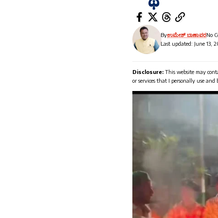
By
ಉಮೇಶ್ ಬಾಣಾವರ
No 
Last updated: June 13, 
Disclosure:
This website may conta
or services that I personally use and