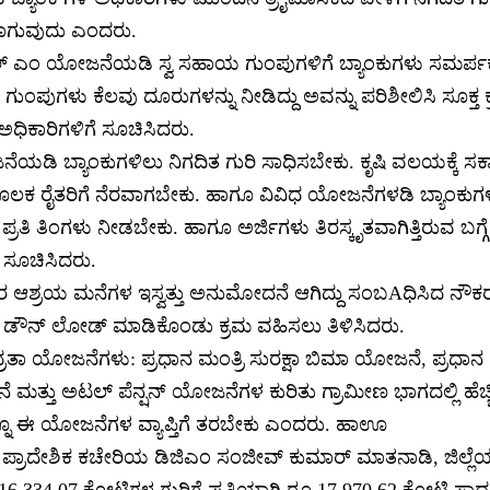
ಳಲಾಗುವುದು ಎಂದರು.
್ ಎಂ ಯೋಜನೆಯಡಿ ಸ್ವ ಸಹಾಯ ಗುಂಪುಗಳಿಗೆ ಬ್ಯಾಂಕುಗಳು ಸಮರ್ಪಕ
ುಂಪುಗಳು ಕೆಲವು ದೂರುಗಳನ್ನು ನೀಡಿದ್ದು ಅವನ್ನು ಪರಿಶೀಲಿಸಿ ಸೂಕ್ತ ಕ
ಧಿಕಾರಿಗಳಿಗೆ ಸೂಚಿಸಿದರು.
ಯಡಿ ಬ್ಯಾಂಕುಗಳಿಲು ನಿಗದಿತ ಗುರಿ ಸಾಧಿಸಬೇಕು. ಕೃಷಿ ವಲಯಕ್ಕೆ ಸಕಾ
ಕ ರೈತರಿಗೆ ನೆರವಾಗಬೇಕು. ಹಾಗೂ ವಿವಿಧ ಯೋಜನೆಗಳಡಿ ಬ್ಯಾಂಕುಗಳ
ಪ್ರತಿ ತಿಂಗಳು ನೀಡಬೇಕು. ಹಾಗೂ ಅರ್ಜಿಗಳು ತಿರಸ್ಕೃತವಾಗಿತ್ತಿರುವ ಬಗ್
 ಸೂಚಿಸಿದರು.
ಆಶ್ರಯ ಮನೆಗಳ ಇಸ್ವತ್ತು ಅನುಮೋದನೆ ಆಗಿದ್ದು ಸಂಬAಧಿಸಿದ ನೌಕರರ
ಡೌನ್ ಲೋಡ್ ಮಾಡಿಕೊಂಡು ಕ್ರಮ ವಹಿಸಲು ತಿಳಿಸಿದರು.
ರತಾ ಯೋಜನೆಗಳು: ಪ್ರಧಾನ ಮಂತ್ರಿ ಸುರಕ್ಷಾ ಬಿಮಾ ಯೋಜನೆ, ಪ್ರಧಾನ 
ಮತ್ತು ಅಟಲ್ ಪೆನ್ಷನ್ ಯೋಜನೆಗಳ ಕುರಿತು ಗ್ರಾಮೀಣ ಭಾಗದಲ್ಲಿ ಹೆಚ್ಚ
ನ್ನೂ ಈ ಯೋಜನೆಗಳ ವ್ಯಾಪ್ತಿಗೆ ತರಬೇಕು ಎಂದರು. ಹಾಊ
್ ಪ್ರಾದೇಶಿಕ ಕಚೇರಿಯ ಡಿಜಿಎಂ ಸಂಜೀವ್ ಕುಮಾರ್ ಮಾತನಾಡಿ, ಜಿಲ್ಲೆಯಲ
6,334.07 ಕೋಟಿಗಳ ಗುರಿಗೆ ಪ್ರತಿಯಾಗಿ ರೂ.17,970.62 ಕೋಟಿ 