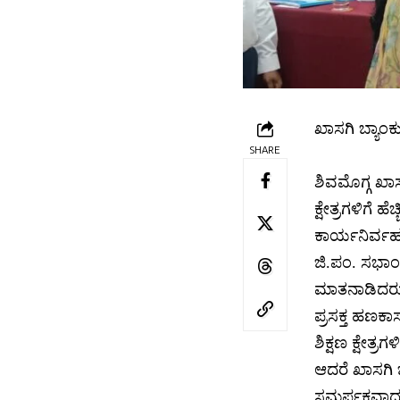
ಖಾಸಗಿ ಬ್ಯಾಂಕ
SHARE
ಶಿವಮೊಗ್ಗ ಖಾಸ
ಕ್ಷೇತ್ರಗಳಿಗೆ 
ಕಾರ್ಯನಿರ್ವ
ಜಿ.ಪಂ. ಸಭಾಂಗ
ಮಾತನಾಡಿದರು
ಪ್ರಸಕ್ತ ಹಣಕ
ಶಿಕ್ಷಣ ಕ್ಷೇತ
ಆದರೆ ಖಾಸಗಿ ಬ
ಸಮರ್ಪಕವಾದ ಕ್