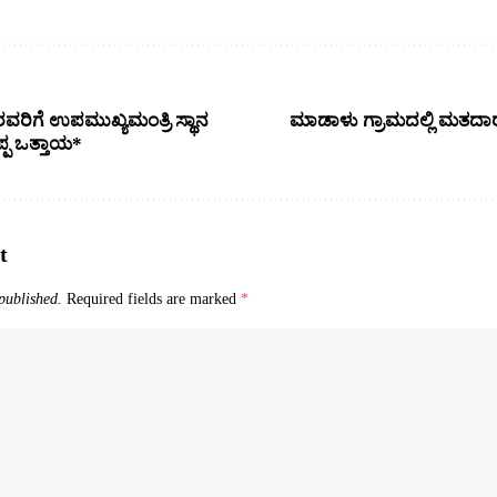
ವರಿಗೆ ಉಪಮುಖ್ಯಮಂತ್ರಿ ಸ್ಥಾನ
ಮಾಡಾಳು ಗ್ರಾಮದಲ್ಲಿ ಮತದಾರರ 
ಪ್ಪ ಒತ್ತಾಯ*
t
published.
Required fields are marked
*