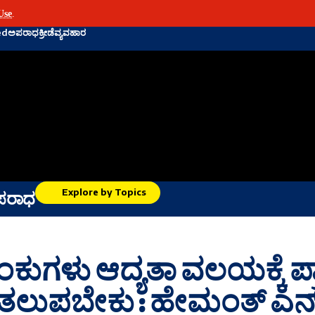
Use
.
ed
ಅಪರಾಧ
ಕ್ರೀಡೆ
ವ್ಯವಹಾರ
Explore by Topics
ಪರಾಧ
ಾಂಕುಗಳು ಆದ್ಯತಾ ವಲಯಕ್ಕೆ ಪ್
ಿ ತಲುಪಬೇಕು : ಹೇಮಂತ್ ಎನ