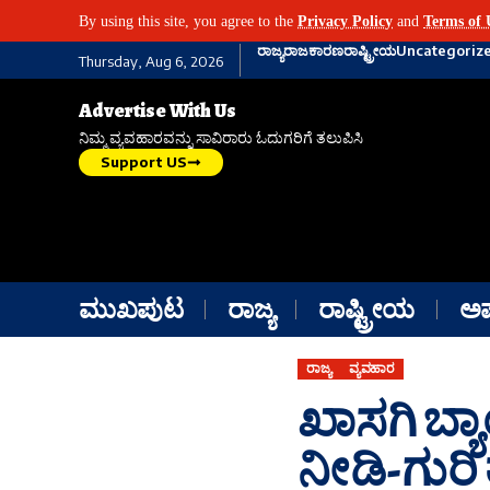
By using this site, you agree to the
Privacy Policy
and
Terms of 
ರಾಜ್ಯ
ರಾಜಕಾರಣ
ರಾಷ್ಟ್ರೀಯ
Uncategoriz
Thursday, Aug 6, 2026
Advertise With Us
ನಿಮ್ಮ ವ್ಯವಹಾರವನ್ನು ಸಾವಿರಾರು ಓದುಗರಿಗೆ ತಲುಪಿಸಿ
Support US
ಮುಖಪುಟ
ರಾಜ್ಯ
ರಾಷ್ಟ್ರೀಯ
ಅ
ರಾಜ್ಯ
ವ್ಯವಹಾರ
ಖಾಸಗಿ ಬ್ಯ
ನೀಡಿ-ಗುರ