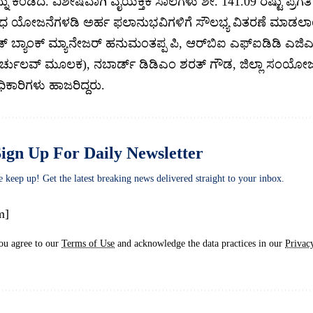
ು ಕಂಡಿದೆ. ವಿಶೇಷವಾಗಿ ವೈಯಕ್ತಿಕ ಸಾಲಗಳು ಶೇ. 141.09 ರಷ್ಟು ಪ್ರಗತ
ವಿಧ ಯೋಜನೆಗಳಡಿ ಅರ್ಹ ಫಲಾನುಭವಿಗಳಿಗೆ ಸೌಲಭ್ಯ ವಿತರಣೆ ಮಾಡಲಾ
ಡ್ ಬ್ಯಾಂಕ್ ಮ್ಯಾನೇಜರ್ ಹನುಮಂತಪ್ಪ ಪಿ, ಆರ್‌ಬಿಐ ಎಫ್‌ಐಡಿಡಿ ಎಜ
್ಚುಲವ್ ಮೂಲಕ), ನಬಾರ್ಡ್ ಡಿಡಿಎಂ ಶರತ್ ಗೌಡ, ಜಿಲ್ಲಾ ಸಂಯೋಜಕ
ಿಕಾರಿಗಳು ಹಾಜರಿದ್ದರು.
ign Up For Daily Newsletter
e keep up! Get the latest breaking news delivered straight to your inbox.
m]
ou agree to our
Terms of Use
and acknowledge the data practices in our
Privac