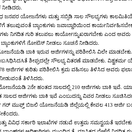
ೆ ನೀಡಿದರು.
ಿಧ ಜನಪರ ಯೋಜನೆಗಳು ಮತ್ತು ಸಬ್ಸಿಡಿ ಸಾಲ ಸೌಲಭ್ಯಗಳು ಕಾಲಮಿತಿ
ಗೆ ತಲುಪುವಂತೆ ಬ್ಯಾಂಕುಗಳು ಜವಾಬ್ದಾರಿಯಿಂದ ಕಾರ್ಯನಿರ್ವಹಿಸಬೇಕ
ುಗಳು ನಿಗದಿತ ಗುರಿ ತಲುಪಲು ಕಾರ್ಯೋನ್ಮುಖರಾಗಬೇಕು ಎಂದ ಅವರು ಡ
 ಬ್ಯಾಂಕುಗಳಿಗೆ ನೋಟಿಸ್ ನೀಡಲು ಸೂಚನೆ ನೀಡಿದರು.
ಯೋಜನೆಯಡಿ ಬಾಕಿ ಇರುವ ಅರ್ಜಿಗಳನ್ನು ಪರಿಶೀಲಿಸಿ ವಿಲೇ ಮಾಡಬ
ಸಂಬAಧಿಸಿದAತೆ ಶೀಘ್ರದಲ್ಲೇ ಸೌಲಭ್ಯ ವಿತರಣೆ ಮಾಡಬೇಕು. ವಿಶ್ವಕರ್
8 ಅರ್ಜಿಗಳ ಕುರಿತು ಪರಿಶೀಲಿಸಿ ಕ್ರಮ ವಹಿಸಲು ತಿಳಿಸಿದ ಅವರು ಫಲಾನ
 ನೀಡುವಂತೆ ತಿಳಿಸಿದರು.
 ಯೋಜನೆಯಡಿ 2ನೇ ಹಂತದ ಸಾಲದಲ್ಲಿ 210 ಅರ್ಜಿಗಳು ಬಾಕಿ ಇವೆ. ಯಾವೆಲ
ಸಾಲದ ಅರ್ಜಿಗಳು ಬಾಕಿ ಇವೆ ಎಂಬುದನ್ನು ವಿವರ ನೀಡಲು ಸೂಚಿಸಿದ
ರ್ ಮುಫ್ತ್ ಬಿಜಲಿ ಯೋಜನೆಯಡಿ ಜಿಲ್ಲೆಯಲ್ಲಿ ಕೇವಲ 413 ಅರ್ಜಿ ಬಂದಿವ
ೇಕೆಂದರು.
ತ್ತು ವಿವಿಧ ಸರ್ಕಾರಿ ಇಲಾಖೆಗಳ ನಡುವೆ ಉತ್ತಮ ಸಮನ್ವಯತೆ ಇರಬೇಕು. 
ಬ್ಯಾಂಕ್‌ಗಳ ಅಧಿಕಾರಿಗಳು ಮುಂದಿನ ತ್ರೈಮಾಸಿಕದ ವೇಳೆಗೆ ನಿಗದಿತ ಗುರಿ ಸ