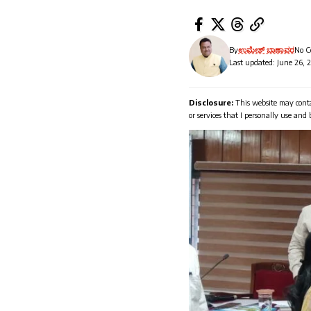
By
ಉಮೇಶ್ ಬಾಣಾವರ
No 
Last updated: June 26, 
Disclosure:
This website may conta
or services that I personally use and