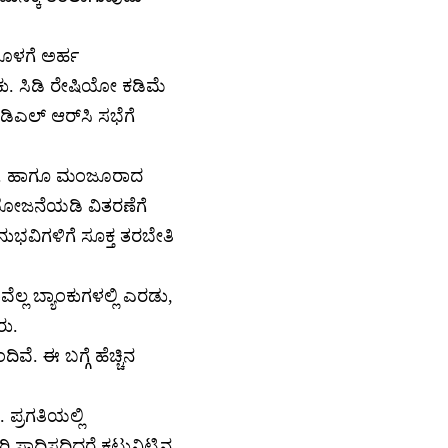
ಯೊಳಗೆ ಅರ್ಹ
ು. ಸಿಡಿ ರೇಷಿಯೋ ಕಡಿಮೆ
ಿಎಲ್ ಆರ್‌ಸಿ ಸಭೆಗೆ
ೇಕು. ಹಾಗೂ ಮಂಜೂರಾದ
ಮ ಯೋಜನೆಯಡಿ ವಿತರಣೆಗೆ
ುಭವಿಗಳಿಗೆ ಸೂಕ್ತ ತರಬೇತಿ
್ಲ ಬ್ಯಾಂಕುಗಳಲ್ಲಿ ಎರಡು,
ರು.
ೆ. ಈ ಬಗ್ಗೆ ಹೆಚ್ಚಿನ
ಪ್ರಗತಿಯಲ್ಲಿ
ಾಧಿಸದಿದ್ದರೆ ಕಟ್ಟುನಿಟ್ಟಿನ