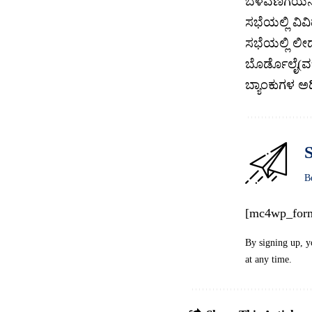
ಬೆಳವಣಿಗೆಯನ್ನ
ಸಭೆಯಲ್ಲಿ ವಿ
ಸಭೆಯಲ್ಲಿ ಲೀ
ಬೊರ್ಡೊಲೈ(ವರ
ಬ್ಯಾಂಕುಗಳ ಅಧ
S
B
[mc4wp_for
By signing up, y
at any time.