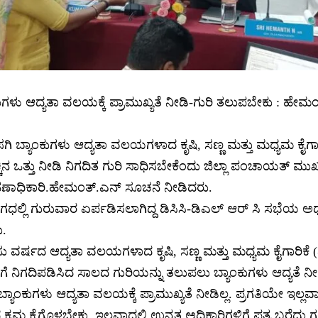
ುಗಳು ಆದ್ಯತಾ ವಲಯಕ್ಕೆ ಪ್ರಾಮುಖ್ಯತೆ ನೀಡಿ-ಗುರಿ ತಲುಪಬೇಕು : ಹೇಮ
ಗಿ ಬ್ಯಾಂಕುಗಳು ಆದ್ಯತಾ ವಲಯಗಳಾದ ಕೃಷಿ, ಸಣ್ಣ ಮತ್ತು ಮಧ್ಯಮ ಕೈಗಾರ
ಹೆಚ್ಚಿನ ಒತ್ತು ನೀಡಿ ನಿಗದಿತ ಗುರಿ ಸಾಧಿಸಬೇಕೆಂದು ಜಿಲ್ಲಾ ಪಂಚಾಯತ್ ಮುಖ್
ಹಣಾಧಿಕಾರಿ.ಹೇಮಂತ್.ಎನ್ ಸೂಚನೆ ನೀಡಿದರು.
ಧಲ್ಲಿ ಗುರುವಾರ ಏರ್ಪಡಿಸಲಾಗಿದ್ದ ಡಿಸಿಸಿ-ಡಿಎಲ್ ಆರ್ ಸಿ ಸಭೆಯ ಅಧ್
.
ಾಸು ವರ್ಷದ ಆದ್ಯತಾ ವಲಯಗಳಾದ ಕೃಷಿ, ಸಣ್ಣ ಮತ್ತು ಮಧ್ಯಮ ಕೈಗಾರಿ
್ರಗಳಿಗೆ ನಿಗದಿಪಡಿಸಿದ ಸಾಲದ ಗುರಿಯನ್ನು ತಲುಪಲು ಬ್ಯಾಂಕುಗಳು ಆದ್ಯತೆ 
್ಯಾಂಕುಗಳು ಆದ್ಯತಾ ವಲಯಕ್ಕೆ ಪ್ರಾಮುಖ್ಯತೆ ನೀಡಿಲ್ಲ. ಪ್ರಗತಿಯೇ ಇಲ್ಲವಾ
ರಮ ಕೈಗೊಳ್ಳಬೇಕು. ಇಲ್ಲವಾದಲ್ಲಿ ಉನ್ನತ ಅಧಿಕಾರಿಗಳಿಗೆ ಪತ್ರ ಬರೆದು