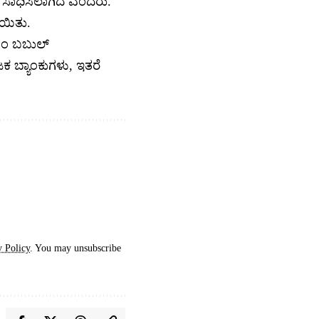
ಿ ಸಾಧಿಸಿಲಾಗಿದೆ ಎಂದರು.
ಯಿತು.
ಿಎಂ ಬಬುಲ್
 ಬ್ಯಾಂಕುಗಳು, ಇತರೆ
y Policy
. You may unsubscribe