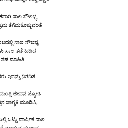
ವಾಗಿ ಸಾಲ ಸೌಲಭ್ಯ
್ರಮ ತೆಗೆದುಕೊಳ್ಳುವಂತೆ
ಲದಲ್ಲಿ ಸಾಲ ಸೌಲಭ್ಯ
ು ಸಾಲ ತಡೆ ಹಿಡಿದ
ಗೆ ಸಹ ಮಾಹಿತಿ
ು ಇವನ್ನು ನಿಗದಿತ
ಮಂತ್ರಿ ಜೀವನ ಜ್ಯೋತಿ
ಿನ ಜಾಗೃತಿ ಮೂಡಿಸಿ,
್ಲಿ ಒಟ್ಟು ವಾರ್ಷಿಕ ಸಾಲ
ಸಾಧನೆ ಮಾಡುವ ಮೂಲಕ