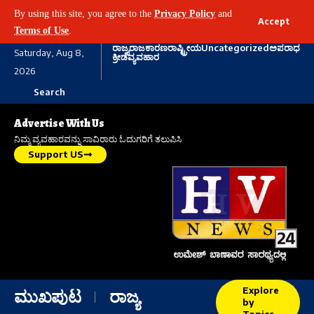
By using this site, you agree to the
Privacy Policy
and
Accept
Terms of Use
.
ರಾಜ್ಯ
ರಾಜಕಾರಣ
ರಾಷ್ಟ್ರೀಯ
Uncategorized
ಅಪರಾಧ
Saturday, Aug 8,
ಕ್ರೀಡೆ
ವ್ಯವಹಾರ
2026
Search
Advertise With Us
ನಿಮ್ಮ ವ್ಯವಹಾರವನ್ನು ಸಾವಿರಾರು ಓದುಗರಿಗೆ ತಲುಪಿಸಿ
Support US
Explore
ಮುಖಪುಟ
ರಾಜ್ಯ
by
Topics