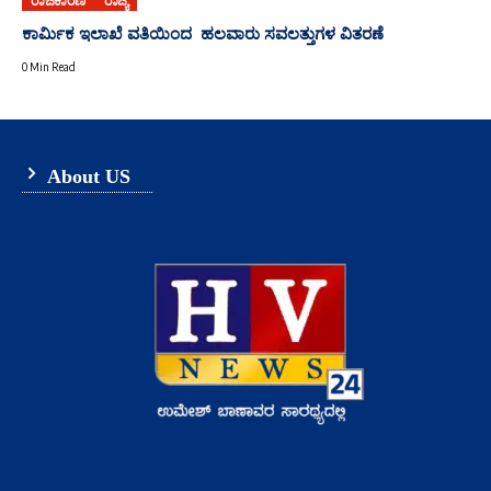
ರಾಜಕಾರಣ
ರಾಜ್ಯ
ಕಾರ್ಮಿಕ ಇಲಾಖೆ ವತಿಯಿಂದ ಹಲವಾರು ಸವಲತ್ತುಗಳ ವಿತರಣೆ
0 Min Read
About US