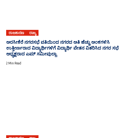
ರಾಜಕಾರಣ
ರಾಜ್ಯ
ಅರಸೀಕೆರೆ ನಗರಸಭೆ ವತಿಯಿಂದ ನಗರದ ಅತಿ ಹೆಚ್ಚು ಅಂಕಗಳಿಸಿ
ಉತ್ತೀರ್ಣರಾದ ವಿದ್ಯಾರ್ಥಿಗಳಿಗೆ ವಿದ್ಯಾರ್ಥಿ ವೇತನ ವಿತರಿಸಿದ ನಗರ ಸಭೆ
ಅಧ್ಯಕ್ಷರಾದ ಎಮ್ ಸಮೀವುಲ್ಲಾ.
2 Min Read