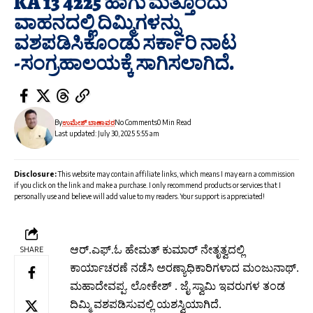
KA 13 4225 ಹಾಗು ಮತ್ತೊಂದು
ವಾಹನದಲ್ಲಿ ದಿಮ್ಮಿಗಳನ್ನು
ವಶಪಡಿಸಿಕೊಂಡು ಸರ್ಕಾರಿ ನಾಟ
-ಸಂಗ್ರಹಾಲಯಕ್ಕೆ ಸಾಗಿಸಲಾಗಿದೆ.
By
ಉಮೇಶ್ ಬಾಣಾವರ
No Comments
0 Min Read
Last updated: July 30, 2025 5:55 am
Disclosure:
This website may contain affiliate links, which means I may earn a commission
if you click on the link and make a purchase. I only recommend products or services that I
personally use and believe will add value to my readers. Your support is appreciated!
ಆರ್.ಎಫ್.ಓ ಹೇಮತ್ ಕುಮಾರ್ ನೇತೃತ್ವದಲ್ಲಿ
SHARE
ಕಾರ್ಯಾಚರಣೆ ನಡೆಸಿ ಅರಣ್ಯಾಧಿಕಾರಿಗಳಾದ ಮಂಜುನಾಥ್.
ಮಹಾದೇವಪ್ಪ. ಲೋಕೇಶ್ . ಜೈ ಸ್ವಾಮಿ ಇವರುಗಳ ತಂಡ
ದಿಮ್ಮಿ ವಶಪಡಿಸುವಲ್ಲಿ ಯಶಸ್ವಿಯಾಗಿದೆ.