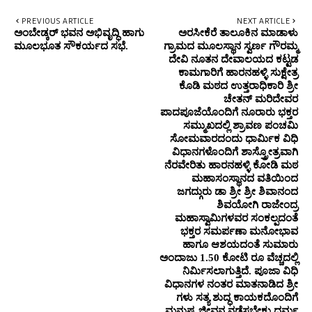
PREVIOUS ARTICLE
NEXT ARTICLE
ಅಂಬೇಡ್ಕರ್ ಭವನ ಅಭಿವೃದ್ಧಿ ಹಾಗು
ಅರಸೀಕೆರೆ ತಾಲೂಕಿನ ಮಾಡಾಳು
ಮೂಲಭೂತ ಸೌಕರ್ಯದ ಸಭೆ.
ಗ್ರಾಮದ ಮೂಲಸ್ಥಾನ ಸ್ವರ್ಣ ಗೌರಮ್ಮ
ದೇವಿ ನೂತನ ದೇವಾಲಯದ ಕಟ್ಟಡ
ಕಾಮಗಾರಿಗೆ ಹಾರನಹಳ್ಳಿ ಸುಕ್ಷೇತ್ರ
ಕೊಡಿ ಮಠದ ಉತ್ತರಾಧಿಕಾರಿ ಶ್ರೀ
ಚೇತನ್ ಮರಿದೇವರ
ಪಾದಪೂಜೆಯೊಂದಿಗೆ ನೂರಾರು ಭಕ್ತರ
ಸಮ್ಮುಖದಲ್ಲಿ ಶ್ರಾವಣ ಪಂಚಮಿ
ಸೋಮವಾರದಂದು ಧಾರ್ಮಿಕ ವಿಧಿ
ವಿಧಾನಗಳೊಂದಿಗೆ ಶಾಸ್ತ್ರೋತ್ರವಾಗಿ
ನೆರವೇರಿತು ಹಾರನಹಳ್ಳಿ ಕೋಡಿ ಮಠ
ಮಹಾಸಂಸ್ಥಾನದ ವತಿಯಿಂದ
ಜಗದ್ಗುರು ಡಾ ಶ್ರೀ ಶ್ರೀ ಶಿವಾನಂದ
ಶಿವಯೋಗಿ ರಾಜೇಂದ್ರ
ಮಹಾಸ್ವಾಮಿಗಳವರ ಸಂಕಲ್ಪದಂತೆ
ಭಕ್ತರ ಸಮರ್ಪಣಾ ಮನೋಭಾವ
ಹಾಗೂ ಆಶಯದಂತೆ ಸುಮಾರು
ಅಂದಾಜು 1.50 ಕೋಟಿ ರೂ ವೆಚ್ಚದಲ್ಲಿ
ನಿರ್ಮಿಸಲಾಗುತ್ತಿದೆ. ಪೂಜಾ ವಿಧಿ
ವಿಧಾನಗಳ ನಂತರ ಮಾತನಾಡಿದ ಶ್ರೀ
ಗಳು ಸತ್ಯ ಶುದ್ಧ ಕಾಯಕದೊಂದಿಗೆ
ಮನುಷ್ಯ ಜೀವನ ನಡೆಸಬೇಕು ಧರ್ಮ