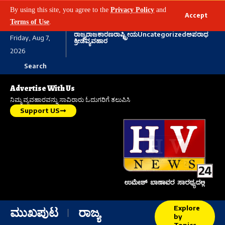
By using this site, you agree to the
Privacy Policy
and
Accept
Terms of Use
.
ರಾಜ್ಯ
ರಾಜಕಾರಣ
ರಾಷ್ಟ್ರೀಯ
Uncategorized
ಅಪರಾಧ
Friday, Aug 7,
ಕ್ರೀಡೆ
ವ್ಯವಹಾರ
2026
Search
Advertise With Us
ನಿಮ್ಮ ವ್ಯವಹಾರವನ್ನು ಸಾವಿರಾರು ಓದುಗರಿಗೆ ತಲುಪಿಸಿ
Support US
Explore
ಮುಖಪುಟ
ರಾಜ್ಯ
by
Topics