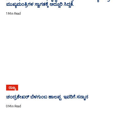
ಮುಖ್ಯಮಂತ್ರಿಗಳ ಸ್ವಾಗತಕ್ಕೆ ಅದ್ದೂರಿ ಸಿದ್ದತೆ.
1 Min Read
ರಾಜ್ಯ
ಚಂದ್ರಶೇಖರ್ ಬೆಳಗುಂಬ ಹಾಲಪ್ಪ ಇವರಿಗೆ ಸನ್ಮಾನ
0 Min Read