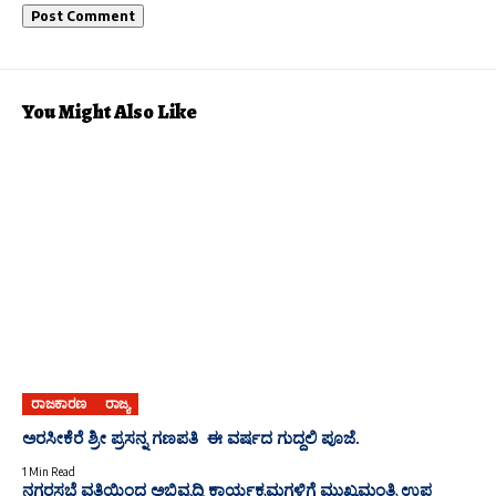
You Might Also Like
ರಾಜಕಾರಣ
ರಾಜ್ಯ
ಅರಸೀಕೆರೆ ಶ್ರೀ ಪ್ರಸನ್ನ ಗಣಪತಿ ಈ ವರ್ಷದ ಗುದ್ದಲಿ ಪೂಜೆ.
1 Min Read
ನಗರಸಭೆ ವತಿಯಿಂದ ಅಭಿವೃದ್ಧಿ ಕಾರ್ಯಕ್ರಮಗಳಿಗೆ ಮುಖ್ಯಮಂತ್ರಿ ಉಪ