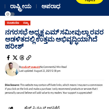
ರಾಷ್ಟ್ರೀಯ
ಅಪರಾಧ
ರಾಜಕಾರಣ
ರಾಜ್ಯ
ನಗರಸಭೆ ಅಧ್ಯಕ್ಷ ಎಮ್ ಸಮೀವುಲ್ಲಾ ರವರ
ಆಡಳಿತದಲ್ಲಿ ಉತ್ತಮ ಅಭಿವೃದ್ಧಿಯಾಗಿದೆ
ಹರೀಶ್
By
ಉಮೇಶ್ ಬಾಣಾವರ
No Comments
2 Min Read
Last updated: August 22, 2025 12:30 pm
Disclosure:
This website may contain affiliate links, which means I may earn a commission
if you click on the link and make a purchase. I only recommend products or services that I
personally use and believe will add value to my readers. Your support is appreciated!
ಹೆಚ್ ವಿ ನ್ಯೂಸ್ ಅರಸಿಕೆರೆ