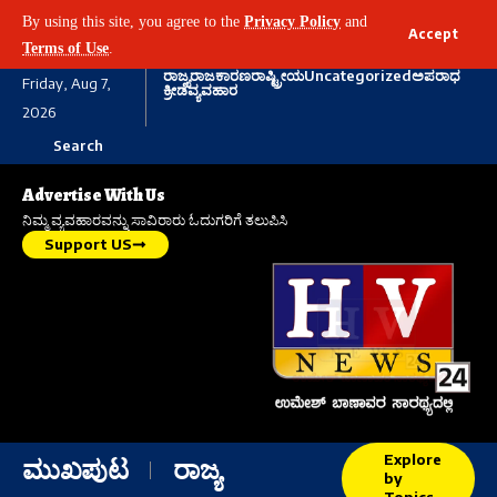
By using this site, you agree to the
Privacy Policy
and
Accept
Terms of Use
.
ರಾಜ್ಯ
ರಾಜಕಾರಣ
ರಾಷ್ಟ್ರೀಯ
Uncategorized
ಅಪರಾಧ
Friday, Aug 7,
ಕ್ರೀಡೆ
ವ್ಯವಹಾರ
2026
Search
Advertise With Us
ನಿಮ್ಮ ವ್ಯವಹಾರವನ್ನು ಸಾವಿರಾರು ಓದುಗರಿಗೆ ತಲುಪಿಸಿ
Support US
Explore
ಮುಖಪುಟ
ರಾಜ್ಯ
by
Topics