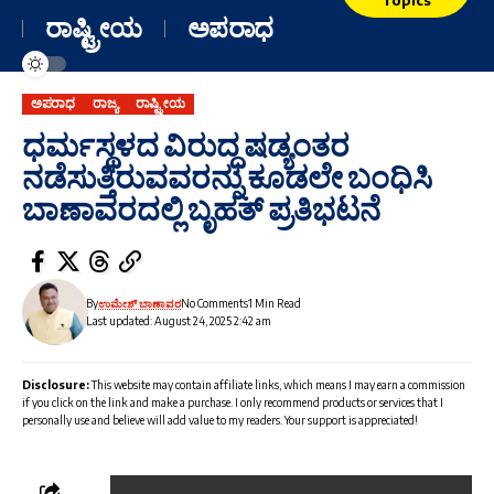
ರಾಷ್ಟ್ರೀಯ
ಅಪರಾಧ
ಅಪರಾಧ
ರಾಜ್ಯ
ರಾಷ್ಟ್ರೀಯ
ಧರ್ಮಸ್ಥಳದ ವಿರುದ್ಧ ಷಡ್ಯಂತರ
ನಡೆಸುತ್ತಿರುವವರನ್ನು ಕೂಡಲೇ ಬಂಧಿಸಿ
ಬಾಣಾವರದಲ್ಲಿ ಬೃಹತ್ ಪ್ರತಿಭಟನೆ
By
ಉಮೇಶ್ ಬಾಣಾವರ
No Comments
1 Min Read
Last updated: August 24, 2025 2:42 am
Disclosure:
This website may contain affiliate links, which means I may earn a commission
if you click on the link and make a purchase. I only recommend products or services that I
personally use and believe will add value to my readers. Your support is appreciated!