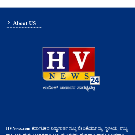
About US
HVNews.com
ಕರ್ನಾಟಕದ ವಿಶ್ವಾಸಾರ್ಹ ಸುದ್ದಿ ವೇದಿಕೆಯಾಗಿದ್ದು, ಸ್ಥಳೀಯ, ರಾಜ್ಯ,