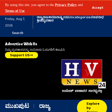
By using this site, you agree to the
Privacy Policy
and
Accept
Terms of Use
.
ರಾಜ್ಯ
ರಾಜಕಾರಣ
ರಾಷ್ಟ್ರೀಯ
Uncategorized
ಅಪರಾಧ
Friday, Aug 7,
ಕ್ರೀಡೆ
ವ್ಯವಹಾರ
2026
Search
Advertise With Us
ನಿಮ್ಮ ವ್ಯವಹಾರವನ್ನು ಸಾವಿರಾರು ಓದುಗರಿಗೆ ತಲುಪಿಸಿ
Support US
Explore
ಮುಖಪುಟ
ರಾಜ್ಯ
by
Topics