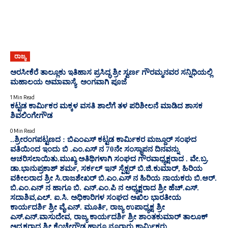
ರಾಜ್ಯ
ಅರಸೀಕೆರೆ ತಾಲ್ಲೂಕು ಇತಿಹಾಸ ಪ್ರಸಿದ್ಧ ಶ್ರೀ ಸ್ವರ್ಣ ಗೌರಮ್ಮನವರ ಸನ್ನಿಧಿಯಲ್ಲಿ
ಮಹಾಲಯ ಅಮಾವಾಸ್ಯೆ ಅಂಗವಾಗಿ ಪೂಜೆ
1 Min Read
ಕಟ್ಟಡ ಕಾರ್ಮಿಕರ ಮಕ್ಕಳ ವಸತಿ ಶಾಲೆಗೆ ತಳ ಪರಿಶೀಲನೆ ಮಾಡಿದ ಶಾಸಕ
ಶಿವಲಿಂಗೇಗೌಡ
0 Min Read
..ಶ್ರೀರಂಗಪಟ್ಟಣದ : ಬಿಎಂಎಸ್ ಕಟ್ಟಡ ಕಾರ್ಮಿಕರ ಮಜ್ದೂರ್ ಸಂಘದ
ವತಿಯಿಂದ ಇಂದು ಬಿ .ಎಂ.ಎಸ್ ನ 70ನೇ ಸಂಸ್ಥಾಪನ ದಿನವನ್ನು
ಆಚರಿಸಲಾಯಿತು.ಮುಖ್ಯ ಅತಿಥಿಗಳಾಗಿ ಸಂಘದ ಗೌರವಾಧ್ಯಕ್ಷರಾದ . ವೇ.ಬ್ರ.
ಡಾ.ಭಾನುಪ್ರಕಾಶ್ ಶರ್ಮ, ಸರ್ಕಲ್ ಇನ್ ಸ್ಪೆಕ್ಟರ್ ಬಿ.ಜಿ.ಕುಮಾರ್, ಹಿರಿಯ
ವಕೀಲರಾದ ಶ್ರೀ ಸಿ.ರಾಜಶೇಖರ್ ಬಿ.ಎಂ.ಎಸ್ ನ ಹಿರಿಯ ನಾಯಕರು ಬಿ.ಆರ್.
ಬಿ.ಎಂ.ಎನ್ ನ ಹಾಗೂ ಬಿ. ಎನ್.ಎಂ.ಪಿ ನ ಅಧ್ಯಕ್ಷರಾದ ಶ್ರೀ ಹೆಚ್.ಎಸ್.
ಸದಾಶಿವ,ಎಲ್. ಐ.ಸಿ. ಅಧಿಕಾರಿಗಳ ಸಂಘದ ಅಖಿಲ ಭಾರತೀಯ
ಕಾರ್ಯದರ್ಶಿ ಶ್ರೀ ವೈ.ಎನ್. ಮೂರ್ತಿ, ರಾಜ್ಯ ಉಪಾಧ್ಯಕ್ಷ ಶ್ರೀ
ಎಸ್.ಎನ್.ವಾಸುದೇವ, ರಾಜ್ಯ ಕಾರ್ಯದರ್ಶಿ ಶ್ರೀ ಶಾಂತಕುಮಾರ್ ತಾಲೂಕ್
ಅಧ್ಯಕ್ಷರಾದ ಶ್ರೀ ಕೆಂಚೇಗೌಡ ಹಾಗೂ ನೂರಾರು ಕಾರ್ಮಿಕರು