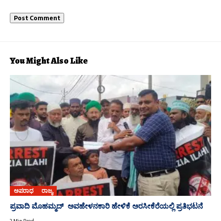
You Might Also Like
ಅಪರಾಧ
ರಾಜ್ಯ
ಪ್ರವಾದಿ ಮೊಹಮ್ಮದ್ ಅವಹೇಳನಕಾರಿ ಹೇಳಿಕೆ ಅರಸೀಕೆರೆಯಲ್ಲಿ ಪ್ರತಿಭಟನೆ
2 Min Read