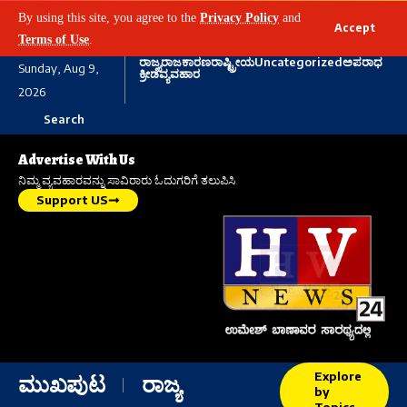
By using this site, you agree to the
Privacy Policy
and
Accept
Terms of Use
.
ರಾಜ್ಯ
ರಾಜಕಾರಣ
ರಾಷ್ಟ್ರೀಯ
Uncategorized
ಅಪರಾಧ
Sunday, Aug 9,
ಕ್ರೀಡೆ
ವ್ಯವಹಾರ
2026
Search
Advertise With Us
ನಿಮ್ಮ ವ್ಯವಹಾರವನ್ನು ಸಾವಿರಾರು ಓದುಗರಿಗೆ ತಲುಪಿಸಿ
Support US
Explore
ಮುಖಪುಟ
ರಾಜ್ಯ
by
Topics