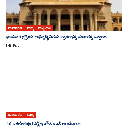
ರಾಜಕಾರಣ
ರಾಜ್ಯ
ರಾಷ್ಟ್ರೀಯ
ಭಾವಸಾರ ಕ್ಷತ್ರಿಯ ಅಭಿವೃದ್ಧಿ ನಿಗಮ ಪ್ರಾರಂಭಕ್ಕೆ ಸರ್ಕಾರಕ್ಕೆ ಒತ್ತಾಯ
1 Min Read
ರಾಜಕಾರಣ
ರಾಜ್ಯ
.10 ಸಕಲೇಶಪುರದಲ್ಲಿ ಇ ಪೌತಿ ಖಾತೆ ಆಂದೋಲನ