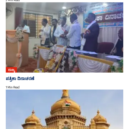
ರಾಜ್ಯ
ಪತ್ರಿಕಾ ದಿನಾಚರಣೆ
1 Min Read