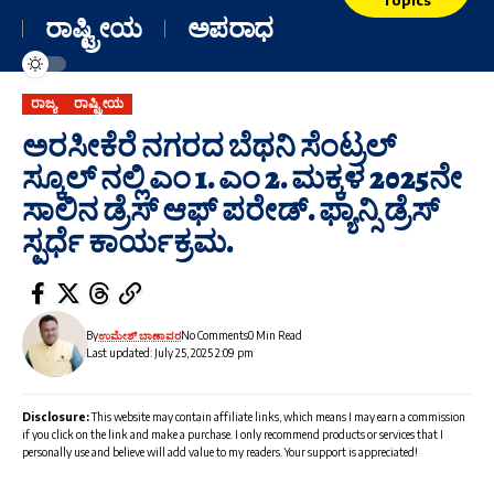
ರಾಷ್ಟ್ರೀಯ
ಅಪರಾಧ
ರಾಜ್ಯ
ರಾಷ್ಟ್ರೀಯ
ಅರಸೀಕೆರೆ ನಗರದ ಬೆಥನಿ ಸೆಂಟ್ರಲ್
ಸ್ಕೂಲ್ ನಲ್ಲಿ ಎಂ 1. ಎಂ 2. ಮಕ್ಕಳ 2025ನೇ
ಸಾಲಿನ ಡ್ರೆಸ್ ಆಫ್ ಪರೇಡ್. ಫ್ಯಾನ್ಸಿ ಡ್ರೆಸ್
ಸ್ಪರ್ಧೆ ಕಾರ್ಯಕ್ರಮ.
By
ಉಮೇಶ್ ಬಾಣಾವರ
No Comments
0 Min Read
Last updated: July 25, 2025 2:09 pm
Disclosure:
This website may contain affiliate links, which means I may earn a commission
if you click on the link and make a purchase. I only recommend products or services that I
personally use and believe will add value to my readers. Your support is appreciated!