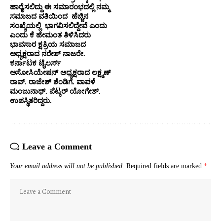
ಹಾರೈಸಲಿದ್ದು ಈ ಸಮಾರಂಭದಲ್ಲಿ ನಮ್ಮ
ಸಮಾಜದ ವತಿಯಿಂದ ಹೆಚ್ಚಿನ
ಸಂಖ್ಯೆಯಲ್ಲಿ ಭಾಗವಿಸಲಿದ್ದೇವೆ ಎಂದು
ಎಂದು ಕೆ ಹೇಮಂತ ತಿಳಿಸಿದರು
ಭಾವಸಾರ ಕ್ಷತ್ರಿಯ ಸಮಾಜದ
ಅಧ್ಯಕ್ಷರಾದ ನರೇಶ್ ನಾಜರೇ.
ಕರ್ನಾಟಕ ಟೈಲರ್ಸ್
ಅಸೋಸಿಯೇಷನ್ ಅಧ್ಯಕ್ಷರಾದ ಲಕ್ಷ್ಮಣ್
ರಾವ್. ರಾಜೇಶ್ ಶೆಂಡಿಗೆ. ವಾವಳೆ
ಮಂಜುನಾಥ್. ಪೆಟ್ಕರ್ ಯೋಗೇಶ್.
ಉಪಸ್ಥಿತರಿದ್ದರು.
Leave a Comment
Your email address will not be published.
Required fields are marked
*