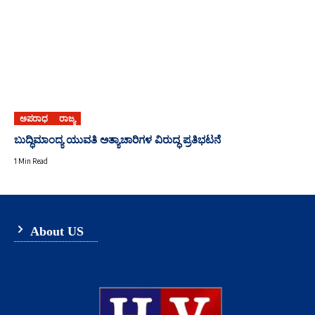
ಅಪರಾಧ
ರಾಜ್ಯ
ಬುದ್ಧಿಮಾಂದ್ಯ ಯುವತಿ ಅತ್ಯಾಚಾರಿಗಳ ವಿರುದ್ಧ ಪ್ರತಿಭಟನೆ
1 Min Read
About US