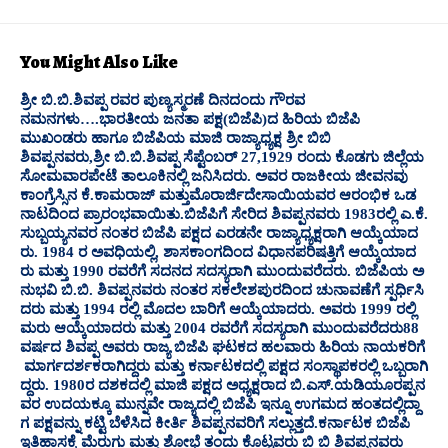
You Might Also Like
ಶ್ರೀ ಬಿ.ಬಿ.ಶಿವಪ್ಪ ರವರ ಪುಣ್ಯಸ್ಮರಣೆ ದಿನದಂದು ಗೌರವ
ನಮನಗಳು….ಭಾರತೀಯ ಜನತಾ ಪಕ್ಷ(ಬಿಜೆಪಿ)ದ ಹಿರಿಯ ಬಿಜೆಪಿ
ಮುಖಂಡರು ಹಾಗೂ ಬಿಜೆಪಿಯ ಮಾಜಿ ರಾಜ್ಯಾಧ್ಯಕ್ಷ ಶ್ರೀ ಬಿಬಿ
ಶಿವಪ್ಪನವರು,ಶ್ರೀ ಬಿ.ಬಿ.ಶಿವಪ್ಪ ಸೆಪ್ಟೆಂಬರ್ 27,1929 ರಂದು ಕೊಡಗು ಜಿಲ್ಲೆಯ
ಸೋಮವಾರಪೇಟೆ ತಾಲೂಕಿನಲ್ಲಿ ಜನಿಸಿದರು. ಅವರ ರಾಜಕೀಯ ಜೀವನವು
ಕಾಂಗ್ರೆಸ್ಸಿನ ಕೆ.ಕಾಮರಾಜ್ ಮತ್ತುಮೊರಾರ್ಜಿದೇಸಾಯಿಯವರ ಆರಂಭಿಕ ಒಡ
ನಾಟದಿಂದ ಪ್ರಾರಂಭವಾಯಿತು.ಬಿಜೆಪಿಗೆ ಸೇರಿದ ಶಿವಪ್ಪನವರು 1983ರಲ್ಲಿ ಎ.ಕೆ.
ಸುಬ್ಬಯ್ಯನವರ ನಂತರ ಬಿಜೆಪಿ ಪಕ್ಷದ ಎರಡನೇ ರಾಜ್ಯಾಧ್ಯಕ್ಷರಾಗಿ ಆಯ್ಕೆಯಾದ
ರು. 1984 ರ ಅವಧಿಯಲ್ಲಿ, ಶಾಸಕಾಂಗದಿಂದ ವಿಧಾನಪರಿಷತ್ತಿಗೆ ಆಯ್ಕೆಯಾದ
ರು ಮತ್ತು 1990 ರವರೆಗೆ ಸದನದ ಸದಸ್ಯರಾಗಿ ಮುಂದುವರೆದರು. ಬಿಜೆಪಿಯ ಅ
ನುಭವಿ ಬಿ.ಬಿ. ಶಿವಪ್ಪನವರು ನಂತರ ಸಕಲೇಶಪುರದಿಂದ ಚುನಾವಣೆಗೆ ಸ್ಪರ್ಧಿಸಿ
ದರು ಮತ್ತು 1994 ರಲ್ಲಿ ಮೊದಲ ಬಾರಿಗೆ ಆಯ್ಕೆಯಾದರು. ಅವರು 1999 ರಲ್ಲಿ
ಮರು ಆಯ್ಕೆಯಾದರು ಮತ್ತು 2004 ರವರೆಗೆ ಸದಸ್ಯರಾಗಿ ಮುಂದುವರೆದರು88
ವರ್ಷದ ಶಿವಪ್ಪ ಅವರು ರಾಜ್ಯ ಬಿಜೆಪಿ ಘಟಕದ ಹಲವಾರು ಹಿರಿಯ ನಾಯಕರಿಗೆ
ಮಾರ್ಗದರ್ಶಕರಾಗಿದ್ದರು ಮತ್ತು ಕರ್ನಾಟಕದಲ್ಲಿ ಪಕ್ಷದ ಸಂಸ್ಥಾಪಕರಲ್ಲಿ ಒಬ್ಬರಾಗಿ
ದ್ದರು. 1980ರ ದಶಕದಲ್ಲಿ ಮಾಜಿ ಪಕ್ಷದ ಅಧ್ಯಕ್ಷರಾದ ಬಿ.ಎಸ್.ಯಡಿಯೂರಪ್ಪನ
ವರ ಉದಯಕ್ಕೂ ಮುನ್ನವೇ ರಾಜ್ಯದಲ್ಲಿ ಬಿಜೆಪಿ ಇನ್ನೂ ಉಗಮದ ಹಂತದಲ್ಲಿದ್ದಾ
ಗ ಪಕ್ಷವನ್ನು ಕಟ್ಟಿ ಬೆಳೆಸಿದ ಕೀರ್ತಿ ಶಿವಪ್ಪನವರಿಗೆ ಸಲ್ಲುತ್ತದೆ.ಕರ್ನಾಟಕ ಬಿಜೆಪಿ
ಇತಿಹಾಸಕ್ಕೆ ಮೆರುಗು ಮತ್ತು ಶೋಭೆ ತಂದು ಕೊಟ್ಟವರು ಬಿ ಬಿ ಶಿವಪ್ಪನವರು