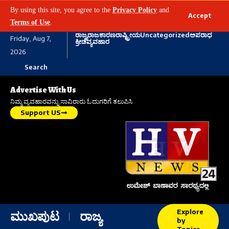
By using this site, you agree to the
Privacy Policy
and
Accept
Terms of Use
.
ರಾಜ್ಯ
ರಾಜಕಾರಣ
ರಾಷ್ಟ್ರೀಯ
Uncategorized
ಅಪರಾಧ
Friday, Aug 7,
ಕ್ರೀಡೆ
ವ್ಯವಹಾರ
2026
Search
Advertise With Us
ನಿಮ್ಮ ವ್ಯವಹಾರವನ್ನು ಸಾವಿರಾರು ಓದುಗರಿಗೆ ತಲುಪಿಸಿ
Support US
Explore
ಮುಖಪುಟ
ರಾಜ್ಯ
by
Topics