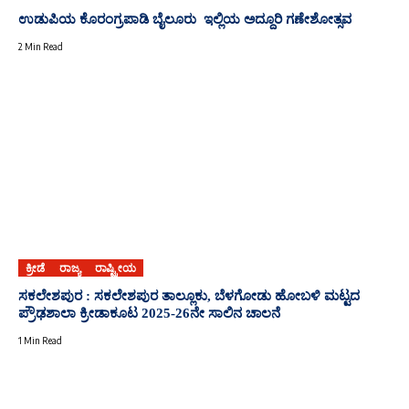
ಉಡುಪಿಯ ಕೊರಂಗ್ರಪಾಡಿ ಬೈಲೂರು ಇಲ್ಲಿಯ ಅದ್ದೂರಿ ಗಣೇಶೋತ್ಸವ
2 Min Read
ಕ್ರೀಡೆ
ರಾಜ್ಯ
ರಾಷ್ಟ್ರೀಯ
ಸಕಲೇಶಪುರ : ಸಕಲೇಶಪುರ ತಾಲ್ಲೂಕು, ಬೆಳಗೋಡು ಹೋಬಳಿ ಮಟ್ಟದ
ಪ್ರೌಢಶಾಲಾ ಕ್ರೀಡಾಕೂಟ 2025-26ನೇ ಸಾಲಿನ ಚಾಲನೆ
1 Min Read