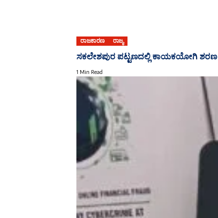
ರಾಜಕಾರಣ
ರಾಜ್ಯ
ಸಕಲೇಶಪುರ ಪಟ್ಟಣದಲ್ಲಿ ಕಾಯಕಯೋಗಿ ಶರಣ ಶ
1 Min Read