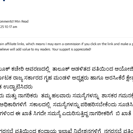
Comments
1 Min Read
025 10:17 am
in affiliate links, which means I may earn a commission if you click on the link and make a
 believe will add value to my readers. Your support is appreciated!
ಾಲೂಕ್ ಕಚೇರಿ ಆವರಣದಲ್ಲಿ ತಾಲೂಕ್ ಆಡಳಿತದ ವತಿಯಿಂದ ಆಯೋಜಿಸ
ನಾಟಕ ರಾಜ್ಯ ಸರ್ಕಾರದ ಗೃಹ ಮಂಡಳಿ ಅಧ್ಯಕ್ಷರು ಹಾಗೂ ಅರಸಿeಕೆರೆ ಕ್ಷ
 ಉದ್ಘಾಟಿಸಿದರು
ರು ಮತ್ತು ನಾಗರಿಕರು ತಮ್ಮ ಹಲವಾರು ಸಮಸ್ಯೆಗಳನ್ನು ಶಾಸಕರ ಗಮನಕ್
ಧಿಕಾರಿಗಳಿಗೆ ಸಕಾಲದಲ್ಲಿ ಸಮಸ್ಯೆಗಳನ್ನು ಪರಿಹರಿಸಬೇಕೆಂದು ಸೂಚಿಸ
ಳಿಂದ ಈ ಖಾತೆ ಸಿಗದೇ ಸಮಸ್ಯೆ ಎದುರಿಸುತ್ತಿದ್ದ ನಾಗರೀಕರಿಗೆ ಬಿ 
ಗರಸಭೆ ವತಿಯಿಂದ ಕಂದಾಯ ಇಲಾಖೆ ನಿವೇಶನಗಳಿಗೆ ನಗರಸಭೆ ವತಿ