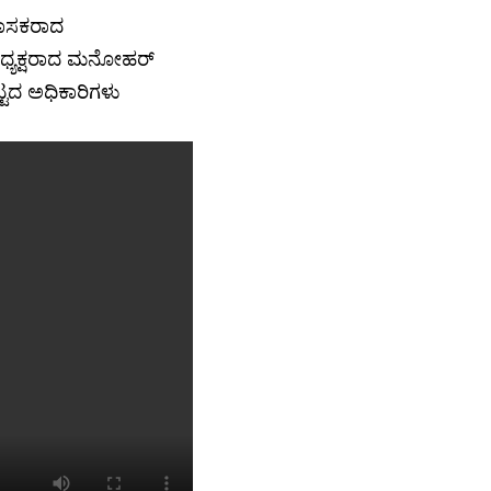
ಶಾಸಕರಾದ
ಧ್ಯಕ್ಷರಾದ ಮನೋಹರ್
್ಟದ ಅಧಿಕಾರಿಗಳು