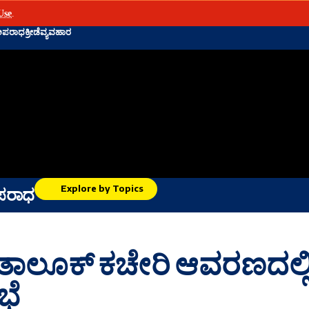
Use
.
ಅಪರಾಧ
ಕ್ರೀಡೆ
ವ್ಯವಹಾರ
Explore by Topics
ಪರಾಧ
 ತಾಲೂಕ್ ಕಚೇರಿ ಆವರಣದಲ್ಲ
ಭೆ