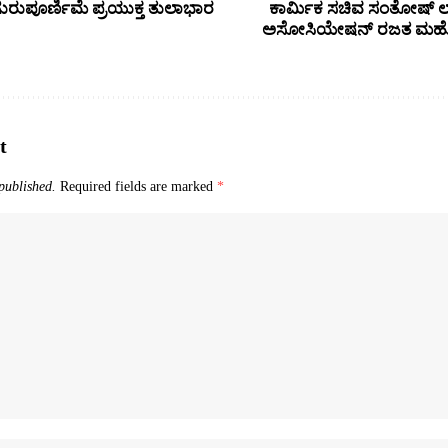
 ಗುರುಪೂರ್ಣಿಮೆ ಪ್ರಯುಕ್ತ ತುಲಾಭಾರ
ಕಾರ್ಮಿಕ ಸಚಿವ ಸಂತೋಷ್ ಲ
ಅಸೋಸಿಯೇಷನ್ ರಜತ ಮಹೋತ
t
published.
Required fields are marked
*