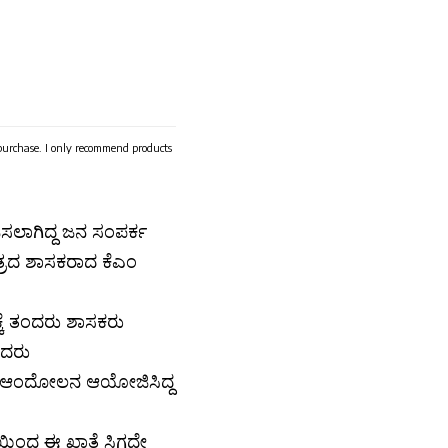
 purchase. I only recommend products
ಲಾಗಿದ್ದ ಜನ ಸಂಪರ್ಕ
ೇತ್ರದ ಶಾಸಕರಾದ ಕೆಎಂ
ಕೆ ತಂದರು ಶಾಸಕರು
ಿದರು
ಖಾತೆ ಆಂದೋಲನ ಆಯೋಜಿಸಿದ್ದ
ಯಿಂದ ಈ ಖಾತೆ ಸಿಗದೇ