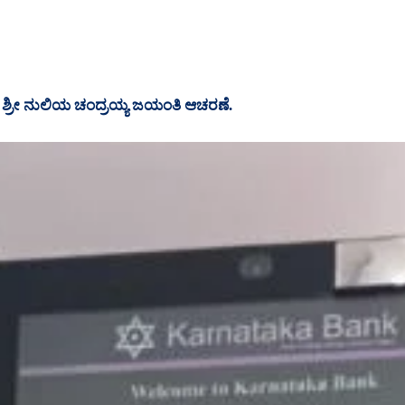
್ರೀ ನುಲಿಯ ಚಂದ್ರಯ್ಯ ಜಯಂತಿ ಆಚರಣೆ.