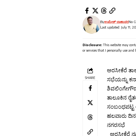
By
ಉಮೇಶ್ ಬಾಣಾವರ
No 
Last updated: July 11, 2
Disclosure:
This website may conta
or services that I personally use and
ಅರಸೀಕೆರೆ ತ
SHARE
ಸಭೆಯನ್ನು ಕರ್
ಶಿವಲಿಂಗೇಗೌಡ
ತಾಲೂಕಿನ ರೈತ
ಸಂಬಂಧಪಟ್ಟ ಅ
ಹಲವಾರು ದಿನಗ
ನಗರಸಭೆ
ಅರಸೀಕೆರೆ ನ