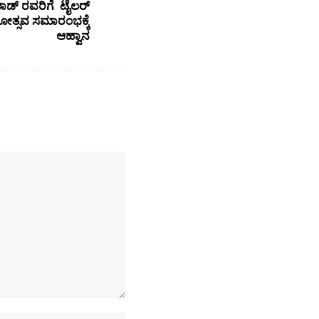
ಾಡ್ ರವರಿಗೆ ಟೈಲರ್
್ಸವ ಸಮಾರಂಭಕ್ಕೆ
ಆಹ್ವಾನ