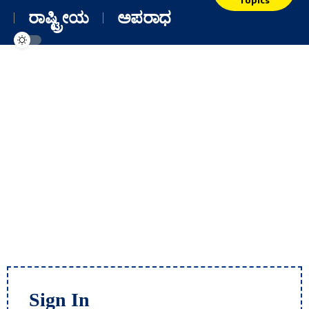
ರಾಷ್ಟ್ರೀಯ
ಅಪರಾಧ
Sign In