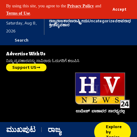
By using this site, you agree to the
Privacy Policy
and
Accept
Terms of Use
.
ರಾಜ್ಯ
ರಾಜಕಾರಣ
ರಾಷ್ಟ್ರೀಯ
Uncategorized
ಅಪರಾಧ
Saturday, Aug 8,
ಕ್ರೀಡೆ
ವ್ಯವಹಾರ
2026
Search
Advertise With Us
ನಿಮ್ಮ ವ್ಯವಹಾರವನ್ನು ಸಾವಿರಾರು ಓದುಗರಿಗೆ ತಲುಪಿಸಿ
Support US
Explore
ಮುಖಪುಟ
ರಾಜ್ಯ
by
Topics